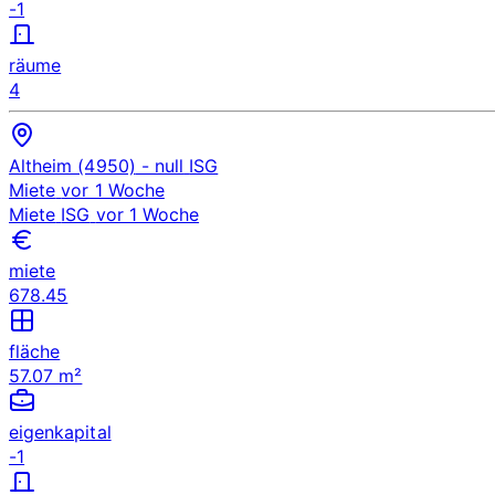
-1
räume
4
Altheim (4950)
- null
ISG
Miete
vor 1 Woche
Miete
ISG
vor 1 Woche
miete
678.45
fläche
57.07 m²
eigenkapital
-1