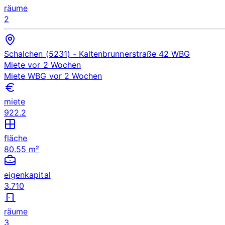
räume
2
Schalchen (5231)
- Kaltenbrunnerstraße 42
WBG
Miete
vor 2 Wochen
Miete
WBG
vor 2 Wochen
miete
922.2
fläche
80.55 m²
eigenkapital
3.710
räume
3