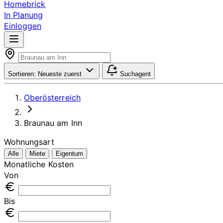
Homebrick
In Planung
Einloggen
Sortieren:
Neueste zuerst
Suchagent
Oberösterreich
Braunau am Inn
Wohnungsart
Alle
Miete
Eigentum
Monatliche Kosten
Von
Bis