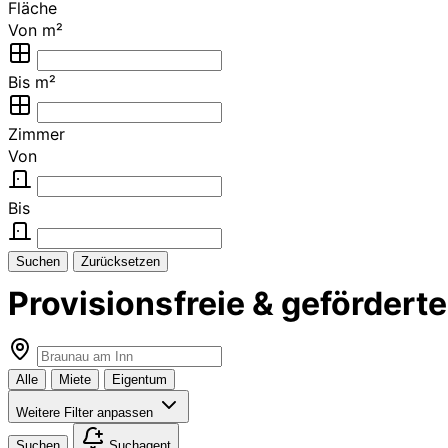
Fläche
Von m²
Bis m²
Zimmer
Von
Bis
Suchen
Zurücksetzen
Provisionsfreie & geförder
Alle
Miete
Eigentum
Weitere Filter anpassen
Suchen
Suchagent