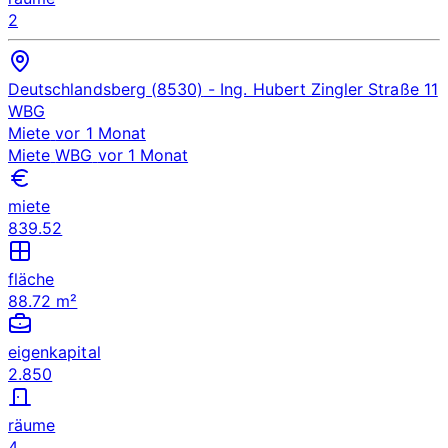
2
Deutschlandsberg (8530)
- Ing. Hubert Zingler Straße 11
WBG
Miete
vor 1 Monat
Miete
WBG
vor 1 Monat
miete
839.52
fläche
88.72 m²
eigenkapital
2.850
räume
4