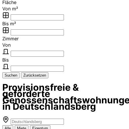
Fläche
Von m²
Bis m²
Zimmer
Von
Bis
Suchen
Zurücksetzen
Provisionsfreie &
geförderte
Genossenschaftswohnung
in Deutschlandsberg
Alle
Miete
Eigentum