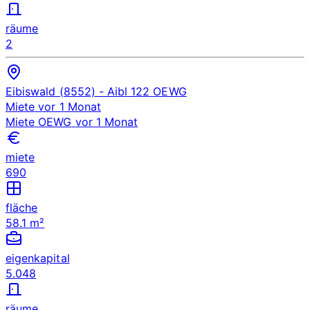
räume
2
Eibiswald (8552)
- Aibl 122
OEWG
Miete
vor 1 Monat
Miete
OEWG
vor 1 Monat
miete
690
fläche
58.1 m²
eigenkapital
5.048
räume