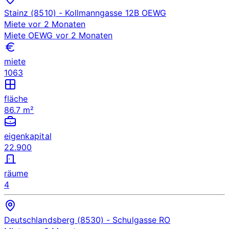
Stainz (8510)
- Kollmanngasse 12B
OEWG
Miete
vor 2 Monaten
Miete
OEWG
vor 2 Monaten
miete
1063
fläche
86.7 m²
eigenkapital
22.900
räume
4
Deutschlandsberg (8530)
- Schulgasse
RO