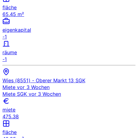
fläche
65.45 m²
eigenkapital
-1
räume
-1
Wies (8551)
- Oberer Markt 13
SGK
Miete
vor 3 Wochen
Miete
SGK
vor 3 Wochen
miete
475.38
fläche