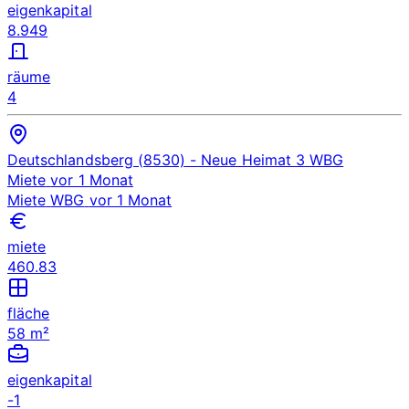
eigenkapital
8.949
räume
4
Deutschlandsberg (8530)
- Neue Heimat 3
WBG
Miete
vor 1 Monat
Miete
WBG
vor 1 Monat
miete
460.83
fläche
58 m²
eigenkapital
-1