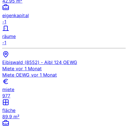
42.95 m²
eigenkapital
-1
räume
-1
Eibiswald (8552)
- Aibl 124
OEWG
Miete
vor 1 Monat
Miete
OEWG
vor 1 Monat
miete
977
fläche
89.9 m²