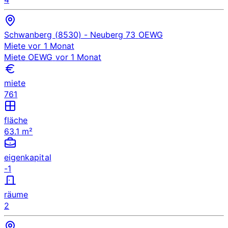
Schwanberg (8530)
- Neuberg 73
OEWG
Miete
vor 1 Monat
Miete
OEWG
vor 1 Monat
miete
761
fläche
63.1 m²
eigenkapital
-1
räume
2