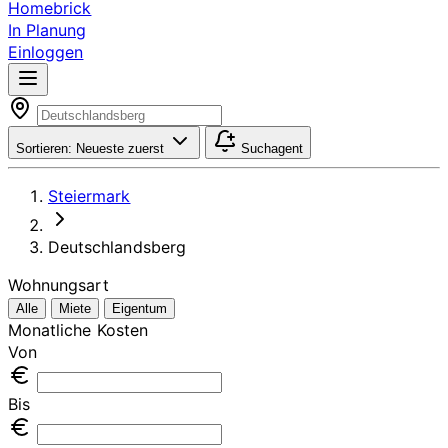
Homebrick
In Planung
Einloggen
Sortieren:
Neueste zuerst
Suchagent
Steiermark
Deutschlandsberg
Wohnungsart
Alle
Miete
Eigentum
Monatliche Kosten
Von
Bis