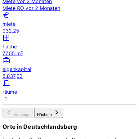
Miete
vor 2 Monaten
Miete
RO
vor 2 Monaten
miete
932.25
fläche
77.05 m²
eigenkapital
8.837,62
räume
-1
Vorherige
Nächste
Orte in Deutschlandsberg