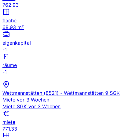
762.93
fläche
68.93 m²
eigenkapital
-1
räume
-1
Wettmannstätten (8521)
- Wettmannstätten 9
SGK
Miete
vor 3 Wochen
Miete
SGK
vor 3 Wochen
miete
771.33