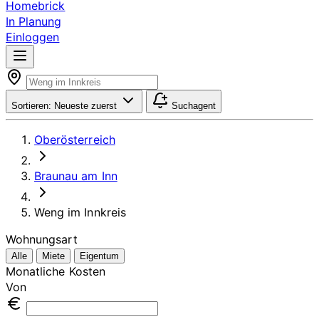
Homebrick
In Planung
Einloggen
Sortieren:
Neueste zuerst
Suchagent
Oberösterreich
Braunau am Inn
Weng im Innkreis
Wohnungsart
Alle
Miete
Eigentum
Monatliche Kosten
Von