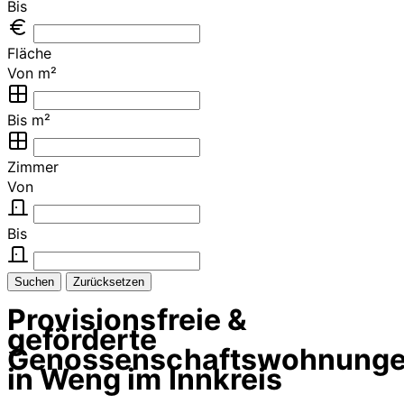
Bis
Fläche
Von m²
Bis m²
Zimmer
Von
Bis
Suchen
Zurücksetzen
Provisionsfreie &
geförderte
Genossenschaftswohnung
in Weng im Innkreis