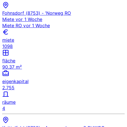
Fohnsdorf (8753)
- 'Norweg
RO
Miete
vor 1 Woche
Miete
RO
vor 1 Woche
miete
1098
fläche
90.37 m²
eigenkapital
2.755
räume
4