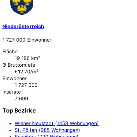
Niederösterreich
1 727 000 Einwohner
Fläche
19 186 km²
Ø Bruttomiete
€12.70/m²
Einwohner
1 727 000
Inserate
7 699
Top Bezirke
Wiener Neustadt (1458 Wohnungen)
St. Pölten (985 Wohnungen)
Scheibbs (720 Wohnungen)