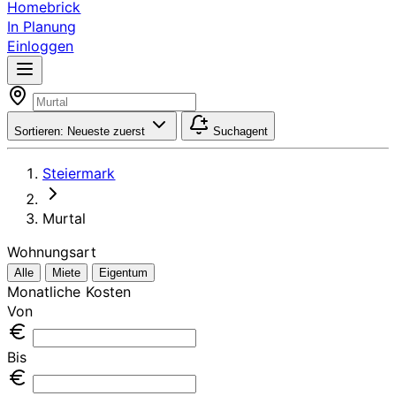
Homebrick
In Planung
Einloggen
Sortieren:
Neueste zuerst
Suchagent
Steiermark
Murtal
Wohnungsart
Alle
Miete
Eigentum
Monatliche Kosten
Von
Bis