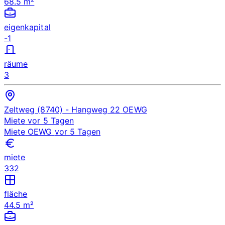
68.5 m²
eigenkapital
-1
räume
3
Zeltweg (8740)
- Hangweg 22
OEWG
Miete
vor 5 Tagen
Miete
OEWG
vor 5 Tagen
miete
332
fläche
44.5 m²