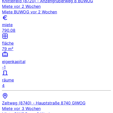
Knittelfeld (8720)
- Anzengruberweg 8
BUWOG
Miete
vor 2 Wochen
Miete
BUWOG
vor 2 Wochen
miete
790.08
fläche
79 m²
eigenkapital
-1
räume
4
Zeltweg (8740)
- Hauptstraße 8740
GIWOG
Miete
vor 3 Wochen