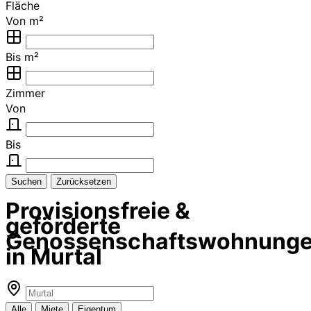
Fläche
Von m²
Bis m²
Zimmer
Von
Bis
Suchen
Zurücksetzen
Provisionsfreie &
geförderte
Genossenschaftswohnung
in Murtal
Alle
Miete
Eigentum