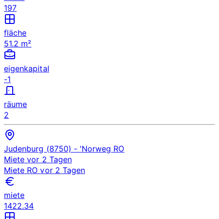
197
fläche
51.2 m²
eigenkapital
-1
räume
2
Judenburg (8750)
- 'Norweg
RO
Miete
vor 2 Tagen
Miete
RO
vor 2 Tagen
miete
1422.34