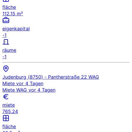
fläche
112.15 m²
eigenkapital
-1
räume
-1
Judenburg (8750)
- Pantherstraße 22
WAG
Miete
vor 4 Tagen
Miete
WAG
vor 4 Tagen
miete
765.24
fläche