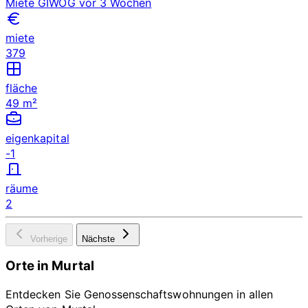
Miete
GIWOG
vor 3 Wochen
miete
379
fläche
49 m²
eigenkapital
-1
räume
2
Vorherige
Nächste
Orte in Murtal
Entdecken Sie Genossenschaftswohnungen in allen