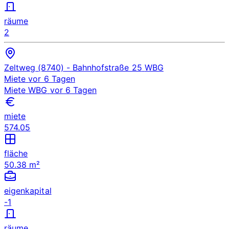
räume
2
Zeltweg (8740)
- Bahnhofstraße 25
WBG
Miete
vor 6 Tagen
Miete
WBG
vor 6 Tagen
miete
574.05
fläche
50.38 m²
eigenkapital
-1
räume