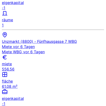
eigenkapital
-1
räume
1
Unzmarkt (8800)
- Fünfhausgasse 7
WBG
Miete
vor 6 Tagen
Miete
WBG
vor 6 Tagen
miete
556.56
fläche
61.08 m²
eigenkapital
-1