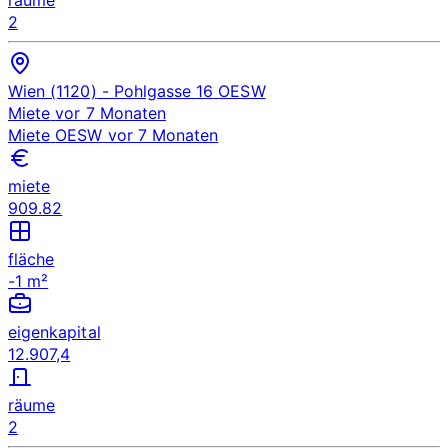
2
Wien (1120)
- Pohlgasse 16
OESW
Miete
vor 7 Monaten
Miete
OESW
vor 7 Monaten
miete
909.82
fläche
-1 m²
eigenkapital
12.907,4
räume
2