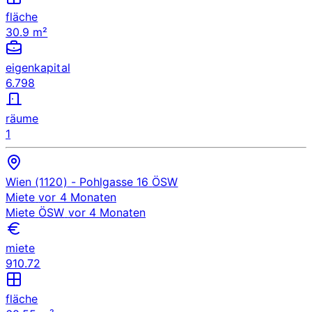
fläche
30.9 m²
eigenkapital
6.798
räume
1
Wien (1120)
- Pohlgasse 16
ÖSW
Miete
vor 4 Monaten
Miete
ÖSW
vor 4 Monaten
miete
910.72
fläche