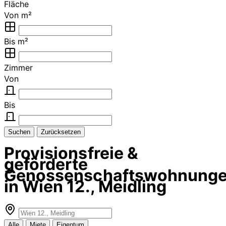
Fläche
Von m²
Bis m²
Zimmer
Von
Bis
Suchen
Zurücksetzen
Provisionsfreie &
geförderte
Genossenschaftswohnung
in Wien 12., Meidling
Alle
Miete
Eigentum