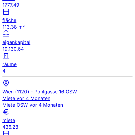
1777.49
fläche
113.38 m²
eigenkapital
19.130,64
räume
4
Wien (1120)
- Pohlgasse 16
ÖSW
Miete
vor 4 Monaten
Miete
ÖSW
vor 4 Monaten
miete
436.28