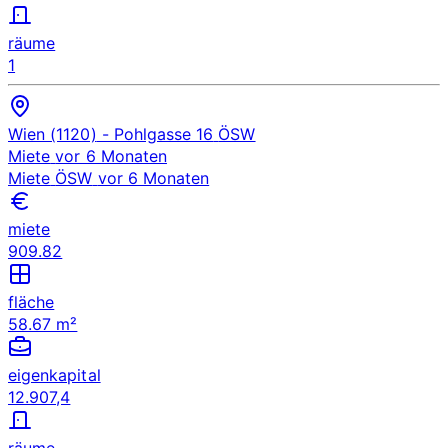
räume
1
Wien (1120)
- Pohlgasse 16
ÖSW
Miete
vor 6 Monaten
Miete
ÖSW
vor 6 Monaten
miete
909.82
fläche
58.67 m²
eigenkapital
12.907,4
räume