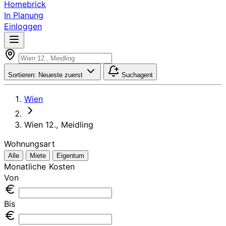
Homebrick
In Planung
Einloggen
Sortieren:
Neueste zuerst
Suchagent
Wien
Wien 12., Meidling
Wohnungsart
Alle
Miete
Eigentum
Monatliche Kosten
Von
Bis