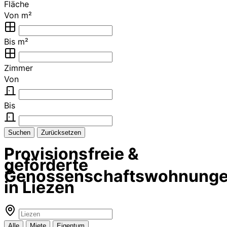
Fläche
Von m²
Bis m²
Zimmer
Von
Bis
Suchen
Zurücksetzen
Provisionsfreie &
geförderte
Genossenschaftswohnung
in Liezen
Alle
Miete
Eigentum