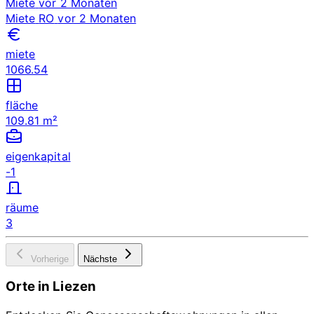
Miete
vor 2 Monaten
Miete
RO
vor 2 Monaten
miete
1066.54
fläche
109.81 m²
eigenkapital
-1
räume
3
Vorherige
Nächste
Orte in Liezen