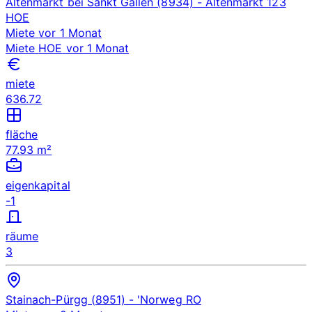
Altenmarkt bei Sankt Gallen (8934)
- Altenmarkt 123
HOE
Miete
vor 1 Monat
Miete
HOE
vor 1 Monat
miete
636.72
fläche
77.93 m²
eigenkapital
-1
räume
3
Stainach-Pürgg (8951)
- 'Norweg
RO