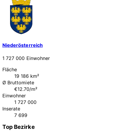
Niederösterreich
1 727 000 Einwohner
Fläche
19 186 km²
Ø Bruttomiete
€12.70/m²
Einwohner
1 727 000
Inserate
7 699
Top Bezirke