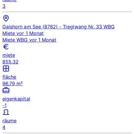
3
Gaishorn am See (8782)
- Treglwang Nr. 33
WBG
Miete
vor 1 Monat
Miete
WBG
vor 1 Monat
miete
855.32
fläche
96.79 m²
eigenkapital
-1
räume
4