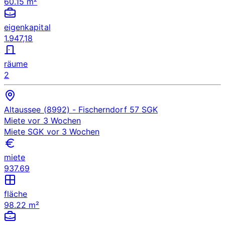
60.15 m²
eigenkapital
1.947,18
räume
2
Altaussee (8992)
- Fischerndorf 57
SGK
Miete
vor 3 Wochen
Miete
SGK
vor 3 Wochen
miete
937.69
fläche
98.22 m²