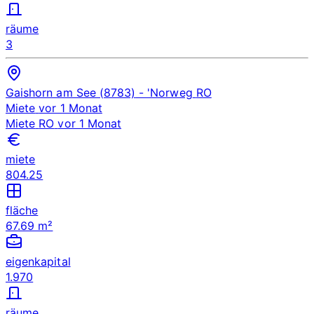
räume
3
Gaishorn am See (8783)
- 'Norweg
RO
Miete
vor 1 Monat
Miete
RO
vor 1 Monat
miete
804.25
fläche
67.69 m²
eigenkapital
1.970
räume