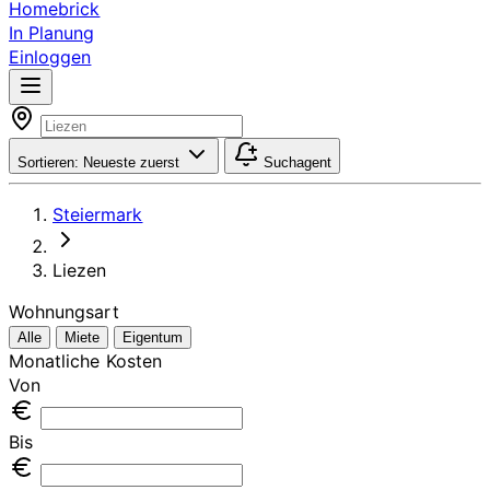
Homebrick
In Planung
Einloggen
Sortieren:
Neueste zuerst
Suchagent
Steiermark
Liezen
Wohnungsart
Alle
Miete
Eigentum
Monatliche Kosten
Von
Bis