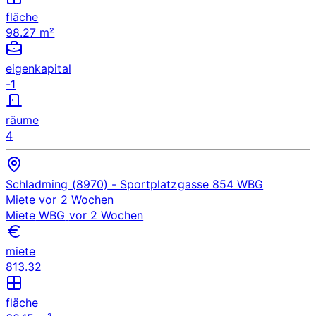
fläche
98.27 m²
eigenkapital
-1
räume
4
Schladming (8970)
- Sportplatzgasse 854
WBG
Miete
vor 2 Wochen
Miete
WBG
vor 2 Wochen
miete
813.32
fläche