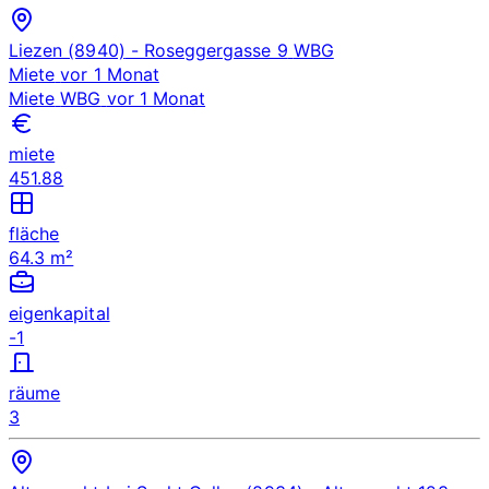
Liezen (8940)
- Roseggergasse 9
WBG
Miete
vor 1 Monat
Miete
WBG
vor 1 Monat
miete
451.88
fläche
64.3 m²
eigenkapital
-1
räume
3