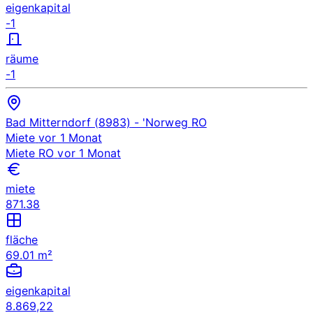
eigenkapital
-1
räume
-1
Bad Mitterndorf (8983)
- 'Norweg
RO
Miete
vor 1 Monat
Miete
RO
vor 1 Monat
miete
871.38
fläche
69.01 m²
eigenkapital
8.869,22