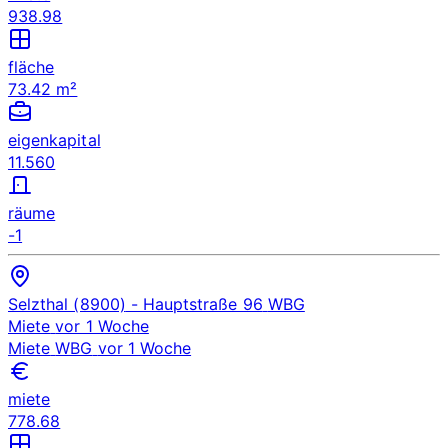
938.98
fläche
73.42 m²
eigenkapital
11.560
räume
-1
Selzthal (8900)
- Hauptstraße 96
WBG
Miete
vor 1 Woche
Miete
WBG
vor 1 Woche
miete
778.68