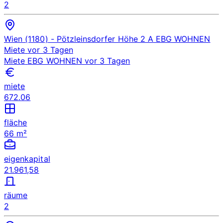
2
Wien (1180)
- Pötzleinsdorfer Höhe 2 A
EBG WOHNEN
Miete
vor 3 Tagen
Miete
EBG WOHNEN
vor 3 Tagen
miete
672.06
fläche
66 m²
eigenkapital
21.961,58
räume
2