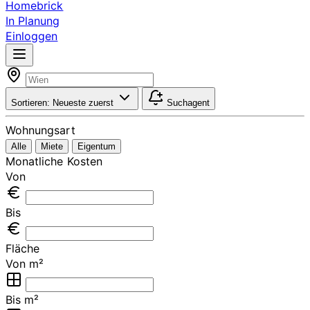
Homebrick
In Planung
Einloggen
Sortieren:
Neueste zuerst
Suchagent
Wohnungsart
Alle
Miete
Eigentum
Monatliche Kosten
Von
Bis
Fläche
Von m²
Bis m²