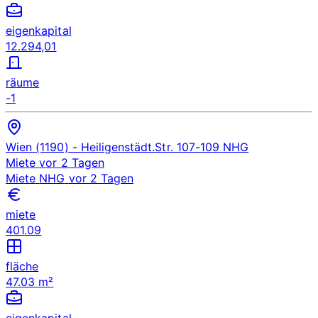
eigenkapital
12.294,01
räume
-1
Wien (1190)
- Heiligenstädt.Str. 107-109
NHG
Miete
vor 2 Tagen
Miete
NHG
vor 2 Tagen
miete
401.09
fläche
47.03 m²
eigenkapital