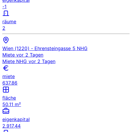
-1
räume
2
Wien (1220)
- Ehrensteingasse 5
NHG
Miete
vor 2 Tagen
Miete
NHG
vor 2 Tagen
miete
637.86
fläche
50.11 m²
eigenkapital
2.917,44