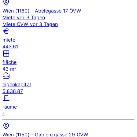
Wien (1160)
- Abelegasse 17
ÖVW
Miete
vor 3 Tagen
Miete
ÖVW
vor 3 Tagen
miete
443.61
fläche
43 m²
eigenkapital
5.838,87
räume
1
Wien (1150)
- Gablenzgasse 29
ÖVW