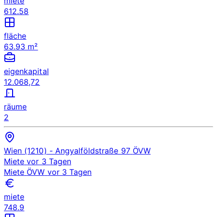
miete
612.58
fläche
63.93 m²
eigenkapital
12.068,72
räume
2
Wien (1210)
- Angyalföldstraße 97
ÖVW
Miete
vor 3 Tagen
Miete
ÖVW
vor 3 Tagen
miete
748.9