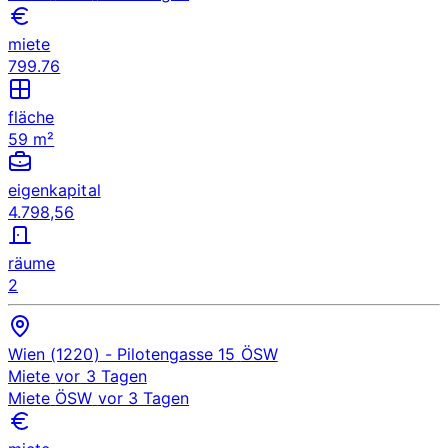
miete
799.76
fläche
59 m²
eigenkapital
4.798,56
räume
2
Wien (1220)
- Pilotengasse 15
ÖSW
Miete
vor 3 Tagen
Miete
ÖSW
vor 3 Tagen