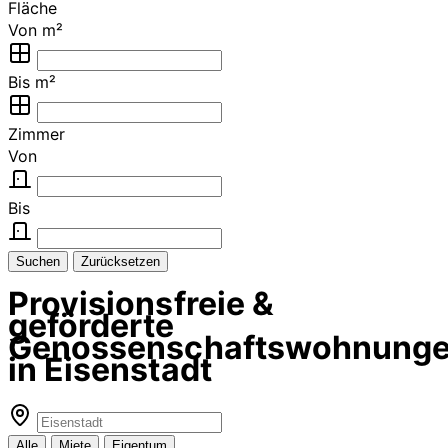
Fläche
Von m²
Bis m²
Zimmer
Von
Bis
Suchen
Zurücksetzen
Provisionsfreie &
geförderte
Genossenschaftswohnung
in Eisenstadt
Alle
Miete
Eigentum