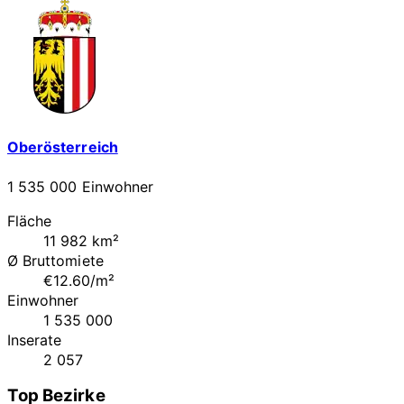
Oberösterreich
1 535 000 Einwohner
Fläche
11 982 km²
Ø Bruttomiete
€12.60/m²
Einwohner
1 535 000
Inserate
2 057
Top Bezirke