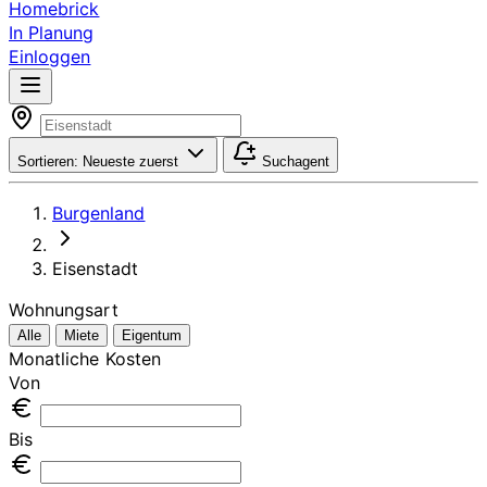
Homebrick
In Planung
Einloggen
Sortieren:
Neueste zuerst
Suchagent
Burgenland
Eisenstadt
Wohnungsart
Alle
Miete
Eigentum
Monatliche Kosten
Von
Bis