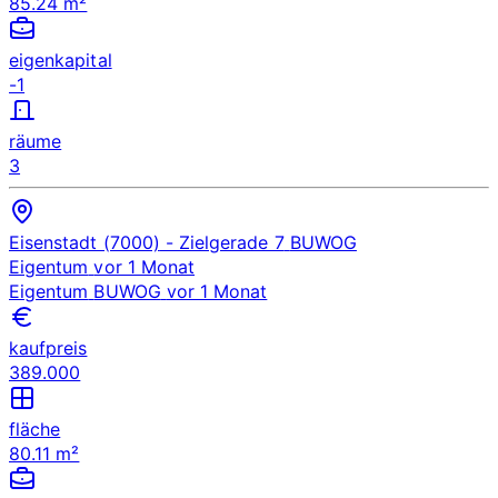
85.24 m²
eigenkapital
-1
räume
3
Eisenstadt (7000)
- Zielgerade 7
BUWOG
Eigentum
vor 1 Monat
Eigentum
BUWOG
vor 1 Monat
kaufpreis
389.000
fläche
80.11 m²