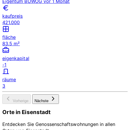
Eigentum
BUWOG
vor 1 Monat
kaufpreis
421.000
fläche
83.5 m²
eigenkapital
-1
räume
3
Vorherige
Nächste
Orte in Eisenstadt
Entdecken Sie Genossenschaftswohnungen in allen