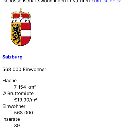
Genossenschaftswohnungen in
Kärnten
Zum Guide →
Salzburg
568 000 Einwohner
Fläche
7 154 km²
Ø Bruttomiete
€19.90/m²
Einwohner
568 000
Inserate
39