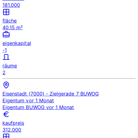
181.000
fläche
40.15 m²
eigenkapital
-1
räume
2
Eisenstadt (7000)
- Zielgerade 7
BUWOG
Eigentum
vor 1 Monat
Eigentum
BUWOG
vor 1 Monat
kaufpreis
312.000