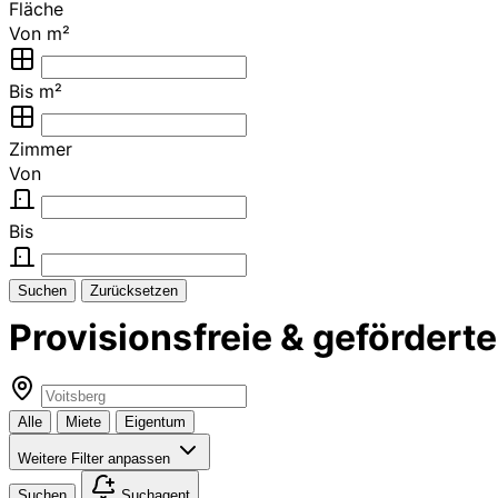
Fläche
Von m²
Bis m²
Zimmer
Von
Bis
Suchen
Zurücksetzen
Provisionsfreie & geförder
Alle
Miete
Eigentum
Weitere Filter anpassen
Suchen
Suchagent