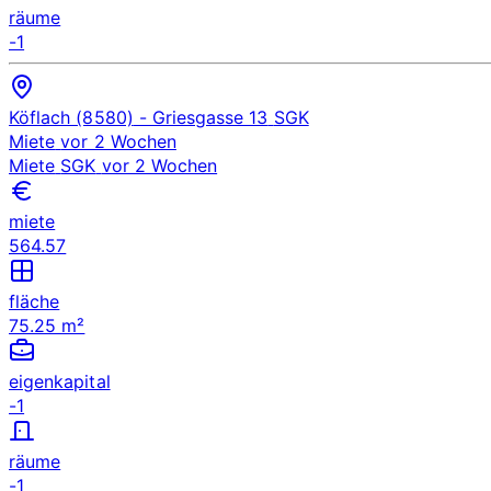
räume
-1
Köflach (8580)
- Griesgasse 13
SGK
Miete
vor 2 Wochen
Miete
SGK
vor 2 Wochen
miete
564.57
fläche
75.25 m²
eigenkapital
-1
räume
-1