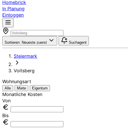
Homebrick
In Planung
Einloggen
Sortieren:
Neueste zuerst
Suchagent
Steiermark
Voitsberg
Wohnungsart
Alle
Miete
Eigentum
Monatliche Kosten
Von
Bis