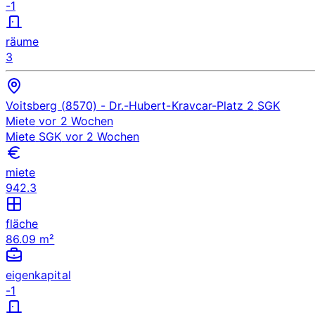
-1
räume
3
Voitsberg (8570)
- Dr.-Hubert-Kravcar-Platz 2
SGK
Miete
vor 2 Wochen
Miete
SGK
vor 2 Wochen
miete
942.3
fläche
86.09 m²
eigenkapital
-1