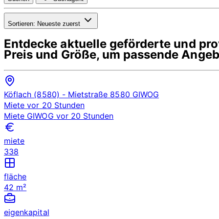
Sortieren:
Neueste zuerst
Entdecke aktuelle geförderte und p
Preis und Größe, um passende Angebo
Köflach (8580)
- Mietstraße 8580
GIWOG
Miete
vor 20 Stunden
Miete
GIWOG
vor 20 Stunden
miete
338
fläche
42 m²
eigenkapital