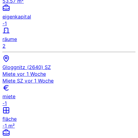
53.57 m²
eigenkapital
-1
räume
2
Gloggnitz (2640)
SZ
Miete
vor 1 Woche
Miete
SZ
vor 1 Woche
miete
-1
fläche
-1 m²