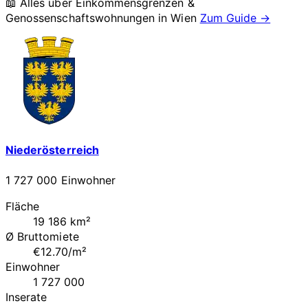
📖 Alles über Einkommensgrenzen &
Genossenschaftswohnungen in
Wien
Zum Guide →
Niederösterreich
1 727 000 Einwohner
Fläche
19 186 km²
Ø Bruttomiete
€12.70/m²
Einwohner
1 727 000
Inserate