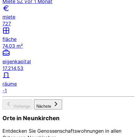
Miete
SZ
vor 1 Monat
miete
727
fläche
74.03 m²
eigenkapital
17.214,53
räume
-1
Vorherige
Nächste
Orte in Neunkirchen
Entdecken Sie Genossenschaftswohnungen in allen