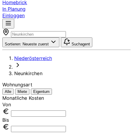
Homebrick
In Planung
Einloggen
Sortieren:
Neueste zuerst
Suchagent
Niederösterreich
Neunkirchen
Wohnungsart
Alle
Miete
Eigentum
Monatliche Kosten
Von
Bis