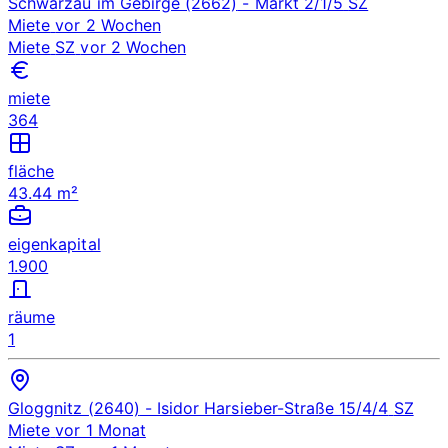
Schwarzau im Gebirge (2662)
- Markt 2/1/5
SZ
Miete
vor 2 Wochen
Miete
SZ
vor 2 Wochen
miete
364
fläche
43.44 m²
eigenkapital
1.900
räume
1
Gloggnitz (2640)
- Isidor Harsieber-Straße 15/4/4
SZ
Miete
vor 1 Monat