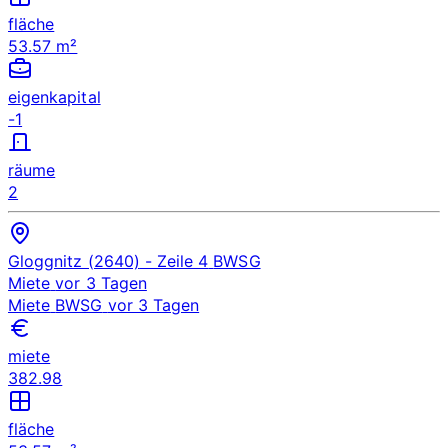
fläche
53.57 m²
eigenkapital
-1
räume
2
Gloggnitz (2640)
- Zeile 4
BWSG
Miete
vor 3 Tagen
Miete
BWSG
vor 3 Tagen
miete
382.98
fläche