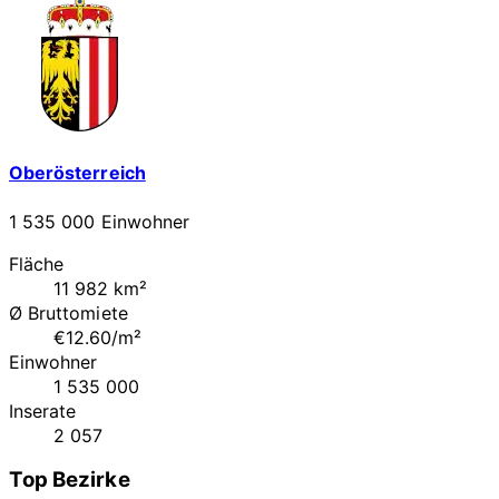
Oberösterreich
1 535 000 Einwohner
Fläche
11 982 km²
Ø Bruttomiete
€12.60/m²
Einwohner
1 535 000
Inserate
2 057
Top Bezirke