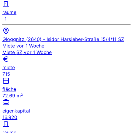
räume
-1
Gloggnitz (2640)
- Isidor Harsieber-Straße 15/4/11
SZ
Miete
vor 1 Woche
Miete
SZ
vor 1 Woche
miete
715
fläche
72.69 m²
eigenkapital
16.920
räume