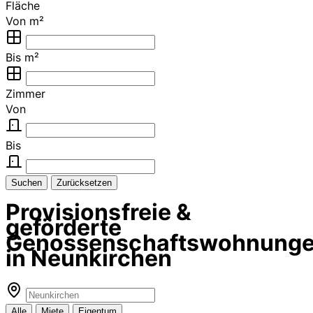
Fläche
Von m²
Bis m²
Zimmer
Von
Bis
Suchen
Zurücksetzen
Provisionsfreie &
geförderte
Genossenschaftswohnung
in Neunkirchen
Alle
Miete
Eigentum