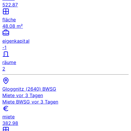
522.87
fläche
48.08 m²
eigenkapital
-1
räume
2
Gloggnitz (2640)
BWSG
Miete
vor 3 Tagen
Miete
BWSG
vor 3 Tagen
miete
382.98