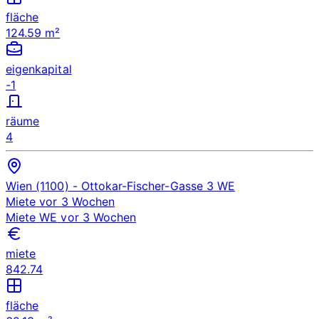
fläche
124.59 m²
eigenkapital
-1
räume
4
Wien (1100)
- Ottokar-Fischer-Gasse 3
WE
Miete
vor 3 Wochen
Miete
WE
vor 3 Wochen
miete
842.74
fläche