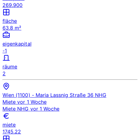
269.900
fläche
63.8 m²
eigenkapital
-1
räume
2
Wien (1100)
- Maria Lassnig Straße 36
NHG
Miete
vor 1 Woche
Miete
NHG
vor 1 Woche
miete
1745.22