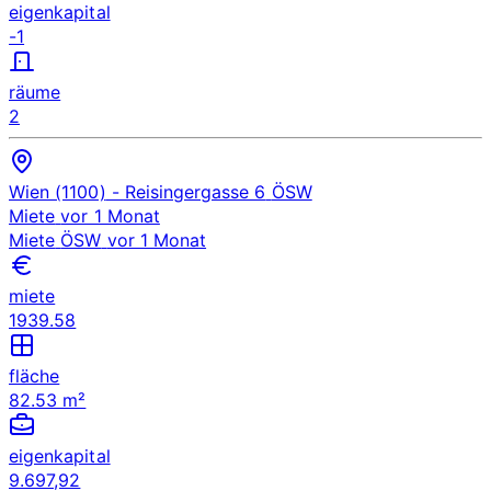
eigenkapital
-1
räume
2
Wien (1100)
- Reisingergasse 6
ÖSW
Miete
vor 1 Monat
Miete
ÖSW
vor 1 Monat
miete
1939.58
fläche
82.53 m²
eigenkapital
9.697,92