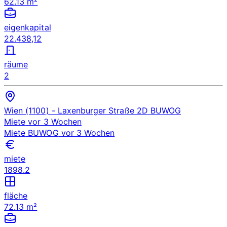
62.13 m²
eigenkapital
22.438,12
räume
2
Wien (1100)
- Laxenburger Straße 2D
BUWOG
Miete
vor 3 Wochen
Miete
BUWOG
vor 3 Wochen
miete
1898.2
fläche
72.13 m²