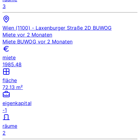
3
Wien (1100)
- Laxenburger Straße 2D
BUWOG
Miete
vor 2 Monaten
Miete
BUWOG
vor 2 Monaten
miete
1985.48
fläche
72.13 m²
eigenkapital
-1
räume
2