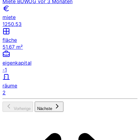
Miete
BUWOG
vor 3 Monaten
miete
1250.53
fläche
51.67 m²
eigenkapital
-1
räume
2
Vorherige
Nächste