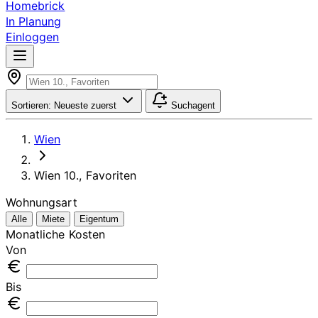
Homebrick
In Planung
Einloggen
Sortieren:
Neueste zuerst
Suchagent
Wien
Wien 10., Favoriten
Wohnungsart
Alle
Miete
Eigentum
Monatliche Kosten
Von
Bis