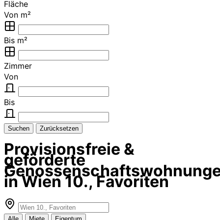
Fläche
Von m²
Bis m²
Zimmer
Von
Bis
Suchen
Zurücksetzen
Provisionsfreie &
geförderte
Genossenschaftswohnung
in Wien 10., Favoriten
Alle
Miete
Eigentum