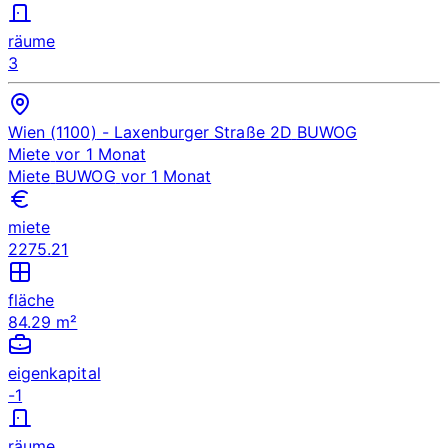
räume
3
Wien (1100)
- Laxenburger Straße 2D
BUWOG
Miete
vor 1 Monat
Miete
BUWOG
vor 1 Monat
miete
2275.21
fläche
84.29 m²
eigenkapital
-1
räume