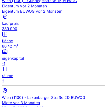
Wien (1100)
- Gußriegelstraße 15
BUWOG
Eigentum
vor 2 Monaten
Eigentum
BUWOG
vor 2 Monaten
kaufpreis
339.900
fläche
86.42 m²
eigenkapital
-1
räume
3
Wien (1100)
- Laxenburger Straße 2D
BUWOG
Miete
vor 3 Monaten