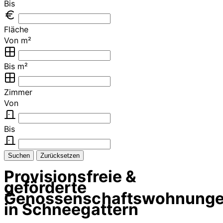
Bis
Fläche
Von m²
Bis m²
Zimmer
Von
Bis
Suchen
Zurücksetzen
Provisionsfreie &
geförderte
Genossenschaftswohnung
in Schneegattern