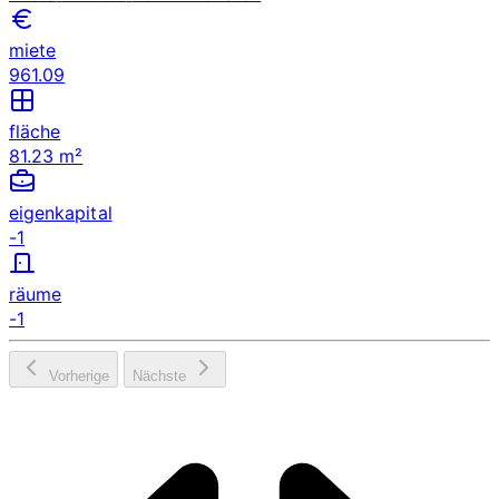
miete
961.09
fläche
81.23 m²
eigenkapital
-1
räume
-1
Vorherige
Nächste