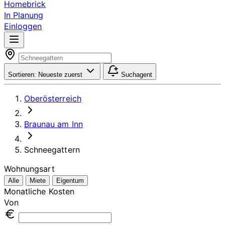
Homebrick
In Planung
Einloggen
Sortieren:
Neueste zuerst
Suchagent
Oberösterreich
Braunau am Inn
Schneegattern
Wohnungsart
Alle
Miete
Eigentum
Monatliche Kosten
Von