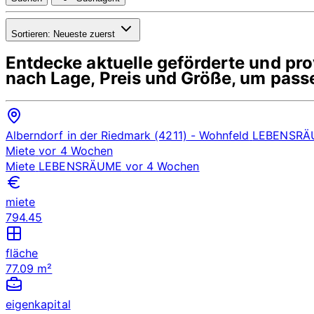
Sortieren:
Neueste zuerst
Entdecke aktuelle geförderte und p
nach Lage, Preis und Größe, um pass
Alberndorf in der Riedmark (4211)
- Wohnfeld
LEBENSRÄ
Miete
vor 4 Wochen
Miete
LEBENSRÄUME
vor 4 Wochen
miete
794.45
fläche
77.09 m²
eigenkapital