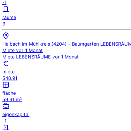
-1
räume
3
Haibach im Mühlkreis (4204)
- Baumgarten
LEBENSRÄU
Miete
vor 1 Monat
Miete
LEBENSRÄUME
vor 1 Monat
miete
548.91
fläche
59.61 m²
eigenkapital
-1