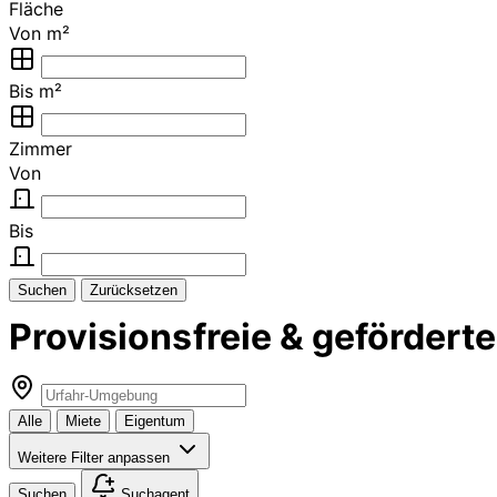
Fläche
Von m²
Bis m²
Zimmer
Von
Bis
Suchen
Zurücksetzen
Provisionsfreie & geförde
Alle
Miete
Eigentum
Weitere Filter anpassen
Suchen
Suchagent