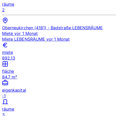
räume
2
Oberneukirchen (4181)
- Badstraße
LEBENSRÄUME
Miete
vor 1 Monat
Miete
LEBENSRÄUME
vor 1 Monat
miete
892.13
fläche
84.7 m²
eigenkapital
-1
räume
3