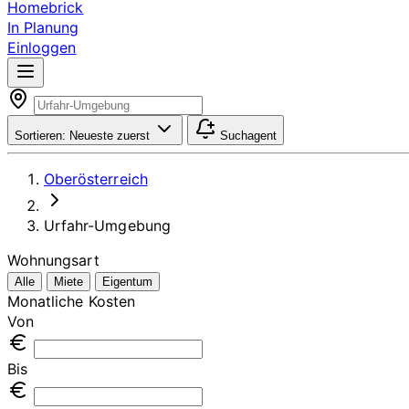
Homebrick
In Planung
Einloggen
Sortieren:
Neueste zuerst
Suchagent
Oberösterreich
Urfahr-Umgebung
Wohnungsart
Alle
Miete
Eigentum
Monatliche Kosten
Von
Bis