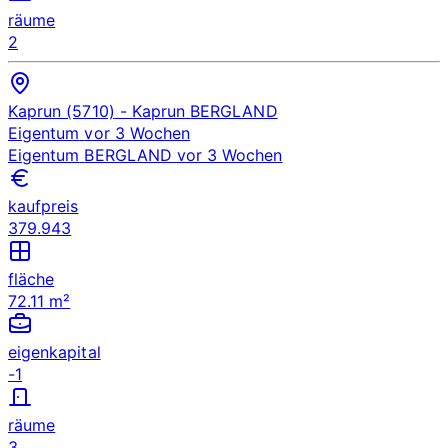
räume
2
Kaprun (5710)
- Kaprun
BERGLAND
Eigentum
vor 3 Wochen
Eigentum
BERGLAND
vor 3 Wochen
kaufpreis
379.943
fläche
72.11 m²
eigenkapital
-1
räume
3