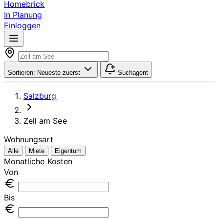
Homebrick
In Planung
Einloggen
Sortieren:
Neueste zuerst
Suchagent
Salzburg
Zell am See
Wohnungsart
Alle
Miete
Eigentum
Monatliche Kosten
Von
Bis