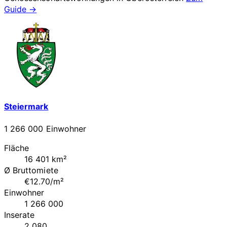
Guide →
Steiermark
1 266 000 Einwohner
Fläche
16 401 km²
Ø Bruttomiete
€12.70/m²
Einwohner
1 266 000
Inserate
2 080