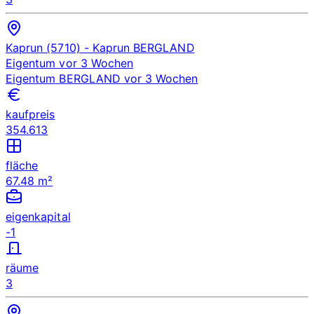
Kaprun (5710)
- Kaprun
BERGLAND
Eigentum
vor 3 Wochen
Eigentum
BERGLAND
vor 3 Wochen
kaufpreis
354.613
fläche
67.48 m²
eigenkapital
-1
räume
3