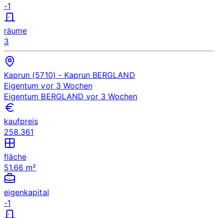
-1
räume
3
Kaprun (5710)
- Kaprun
BERGLAND
Eigentum
vor 3 Wochen
Eigentum
BERGLAND
vor 3 Wochen
kaufpreis
258.361
fläche
51.66 m²
eigenkapital
-1