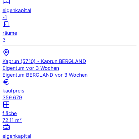
eigenkapital
-1
räume
3
Kaprun (5710)
- Kaprun
BERGLAND
Eigentum
vor 3 Wochen
Eigentum
BERGLAND
vor 3 Wochen
kaufpreis
359.679
fläche
72.11 m²
eigenkapital