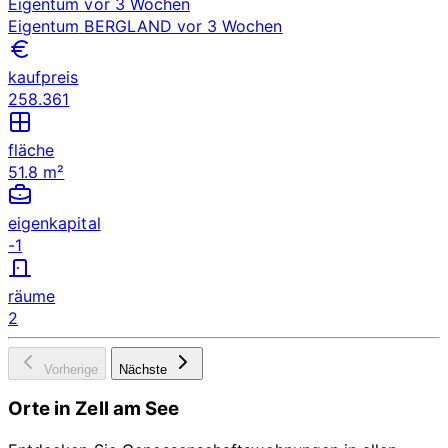
Eigentum
vor 3 Wochen
Eigentum
BERGLAND
vor 3 Wochen
kaufpreis
258.361
fläche
51.8 m²
eigenkapital
-1
räume
2
Vorherige
Nächste
Orte in Zell am See