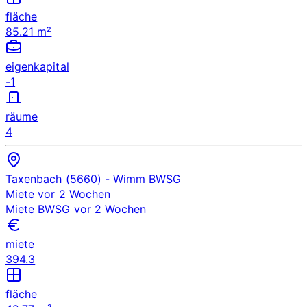
fläche
85.21 m²
eigenkapital
-1
räume
4
Taxenbach (5660)
- Wimm
BWSG
Miete
vor 2 Wochen
Miete
BWSG
vor 2 Wochen
miete
394.3
fläche