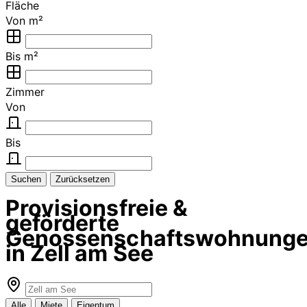
Fläche
Von m²
Bis m²
Zimmer
Von
Bis
Suchen
Zurücksetzen
Provisionsfreie &
geförderte
Genossenschaftswohnung
in Zell am See
Alle
Miete
Eigentum