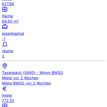
627.66
fläche
69.65 m²
eigenkapital
-1
räume
3
Taxenbach (5660)
- Wimm
BWSG
Miete
vor 2 Wochen
Miete
BWSG
vor 2 Wochen
miete
772.52