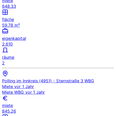
miete
648.33
fläche
59.78 m²
eigenkapital
2.610
räume
2
Polling im Innkreis (4951)
- Sternstraße 3
WBG
Miete
vor 1 Jahr
Miete
WBG
vor 1 Jahr
miete
845.26