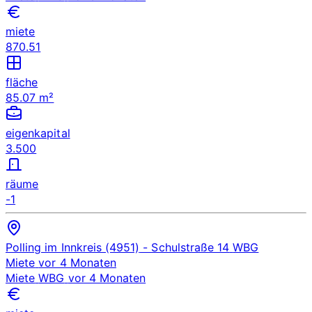
miete
870.51
fläche
85.07 m²
eigenkapital
3.500
räume
-1
Polling im Innkreis (4951)
- Schulstraße 14
WBG
Miete
vor 4 Monaten
Miete
WBG
vor 4 Monaten