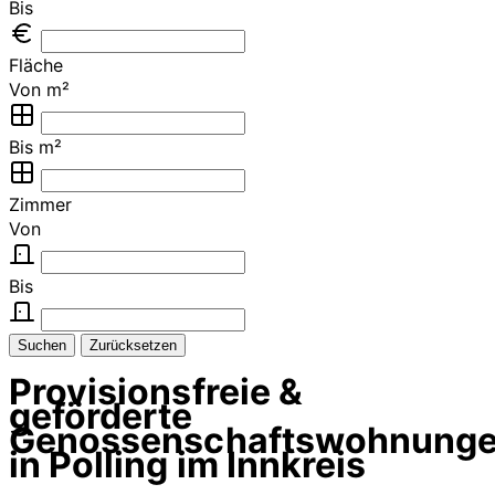
Bis
Fläche
Von m²
Bis m²
Zimmer
Von
Bis
Suchen
Zurücksetzen
Provisionsfreie &
geförderte
Genossenschaftswohnung
in Polling im Innkreis