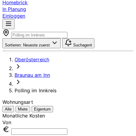
Homebrick
In Planung
Einloggen
Sortieren:
Neueste zuerst
Suchagent
Oberösterreich
Braunau am Inn
Polling im Innkreis
Wohnungsart
Alle
Miete
Eigentum
Monatliche Kosten
Von