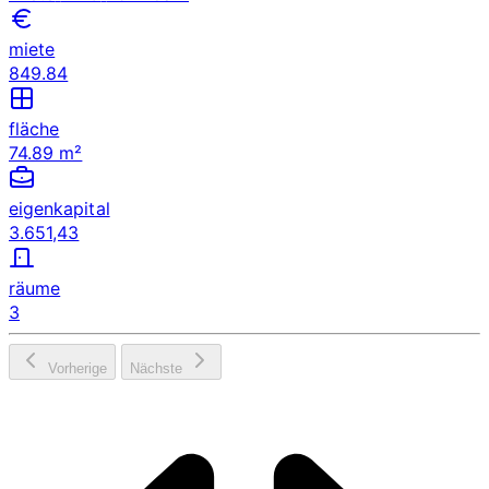
miete
849.84
fläche
74.89 m²
eigenkapital
3.651,43
räume
3
Vorherige
Nächste