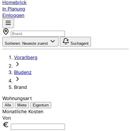
Homebrick
In Planung
Einloggen
Sortieren:
Neueste zuerst
Suchagent
Vorarlberg
Bludenz
Brand
Wohnungsart
Alle
Miete
Eigentum
Monatliche Kosten
Von