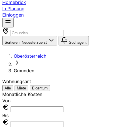
Homebrick
In Planung
Einloggen
Sortieren:
Neueste zuerst
Suchagent
Oberösterreich
Gmunden
Wohnungsart
Alle
Miete
Eigentum
Monatliche Kosten
Von
Bis