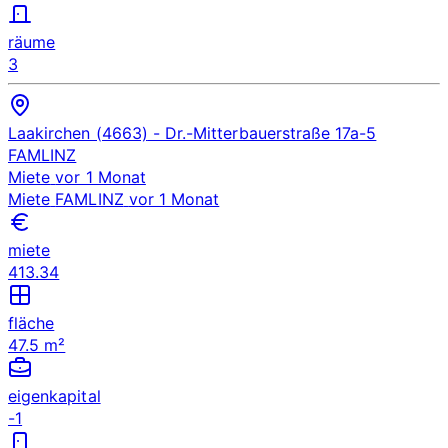
räume
3
Laakirchen (4663)
- Dr.-Mitterbauerstraße 17a-5
FAMLINZ
Miete
vor 1 Monat
Miete
FAMLINZ
vor 1 Monat
miete
413.34
fläche
47.5 m²
eigenkapital
-1