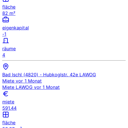
fläche
82 m²
eigenkapital
-1
räume
4
Bad Ischl (4820)
- Hubkoglstr. 42e
LAWOG
Miete
vor 1 Monat
Miete
LAWOG
vor 1 Monat
miete
591.44
fläche