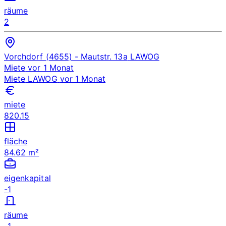
räume
2
Vorchdorf (4655)
- Mautstr. 13a
LAWOG
Miete
vor 1 Monat
Miete
LAWOG
vor 1 Monat
miete
820.15
fläche
84.62 m²
eigenkapital
-1
räume
-1