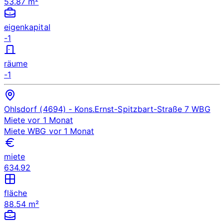
53.87 m²
eigenkapital
-1
räume
-1
Ohlsdorf (4694)
- Kons.Ernst-Spitzbart-Straße 7
WBG
Miete
vor 1 Monat
Miete
WBG
vor 1 Monat
miete
634.92
fläche
88.54 m²