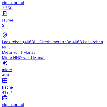
eigenkapital
2.550
räume
3
Laakirchen (4663)
- Oberhumerstraße 4663 Laakirchen
NHO
Miete
vor 1 Monat
Miete
NHO
vor 1 Monat
miete
404
fläche
41 m²
eigenkapital