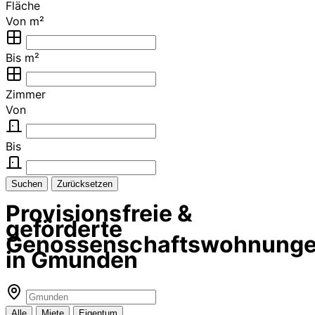
Fläche
Von m²
Bis m²
Zimmer
Von
Bis
Suchen
Zurücksetzen
Provisionsfreie &
geförderte
Genossenschaftswohnung
in Gmunden
Alle
Miete
Eigentum