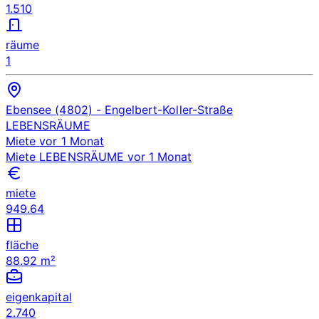
1.510
räume
1
Ebensee (4802)
- Engelbert-Koller-Straße
LEBENSRÄUME
Miete
vor 1 Monat
Miete
LEBENSRÄUME
vor 1 Monat
miete
949.64
fläche
88.92 m²
eigenkapital
2.740