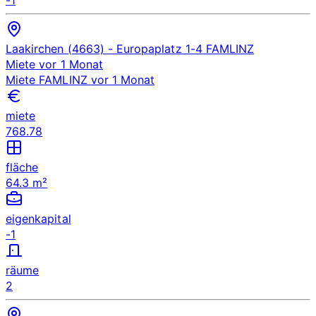
Laakirchen (4663)
- Europaplatz 1-4
FAMLINZ
Miete
vor 1 Monat
Miete
FAMLINZ
vor 1 Monat
miete
768.78
fläche
64.3 m²
eigenkapital
-1
räume
2