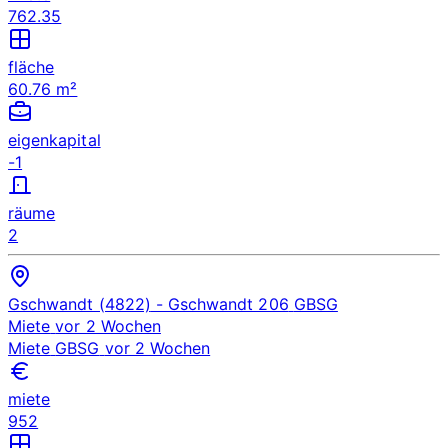
762.35
fläche
60.76 m²
eigenkapital
-1
räume
2
Gschwandt (4822)
- Gschwandt 206
GBSG
Miete
vor 2 Wochen
Miete
GBSG
vor 2 Wochen
miete
952