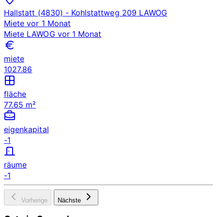
Hallstatt (4830)
- Kohlstattweg 209
LAWOG
Miete
vor 1 Monat
Miete
LAWOG
vor 1 Monat
miete
1027.86
fläche
77.65 m²
eigenkapital
-1
räume
-1
Vorherige
Nächste