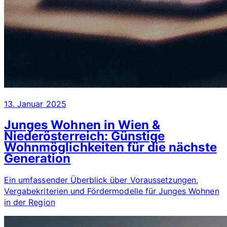
13. Januar 2025
Junges Wohnen in Wien &
Niederösterreich: Günstige
Wohnmöglichkeiten für die nächste
Generation
Ein umfassender Überblick über Voraussetzungen,
Vergabekriterien und Fördermodelle für Junges Wohnen
in der Region