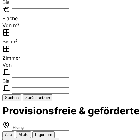
Bis
Fläche
Von m²
Bis m²
Zimmer
Von
Bis
Suchen
Zurücksetzen
Provisionsfreie & geförder
Alle
Miete
Eigentum