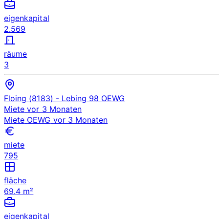
eigenkapital
2.569
räume
3
Floing (8183)
- Lebing 98
OEWG
Miete
vor 3 Monaten
Miete
OEWG
vor 3 Monaten
miete
795
fläche
69.4 m²
eigenkapital