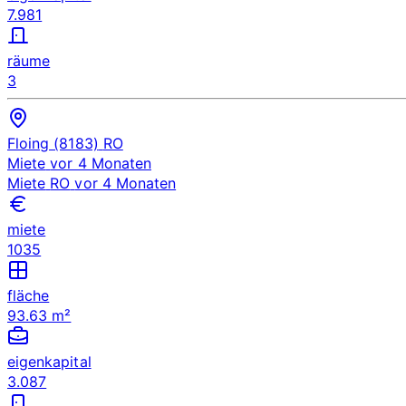
7.981
räume
3
Floing (8183)
RO
Miete
vor 4 Monaten
Miete
RO
vor 4 Monaten
miete
1035
fläche
93.63 m²
eigenkapital
3.087