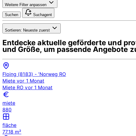
Weitere Filter anpassen
Suchen
Suchagent
Sortieren:
Neueste zuerst
Entdecke aktuelle geförderte und p
und Größe, um passende Angebote zu
Floing (8183)
- 'Norweg
RO
Miete
vor 1 Monat
Miete
RO
vor 1 Monat
miete
880
fläche
77.18 m²