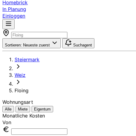
Homebrick
In Planung
Einloggen
Sortieren:
Neueste zuerst
Suchagent
Steiermark
Weiz
Floing
Wohnungsart
Alle
Miete
Eigentum
Monatliche Kosten
Von