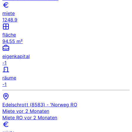
miete
1248.9
fläche
94.55 m²
eigenkapital
-1
räume
-1
Edelschrott (8583)
- 'Norweg
RO
Miete
vor 2 Monaten
Miete
RO
vor 2 Monaten