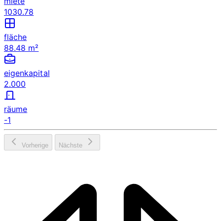
miete
1030.78
fläche
88.48 m²
eigenkapital
2.000
räume
-1
Vorherige
Nächste