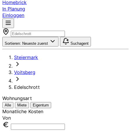
Homebrick
In Planung
Einloggen
Sortieren:
Neueste zuerst
Suchagent
Steiermark
Voitsberg
Edelschrott
Wohnungsart
Alle
Miete
Eigentum
Monatliche Kosten
Von