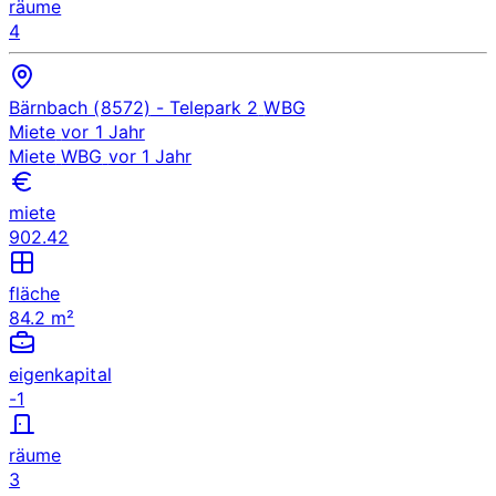
räume
4
Bärnbach (8572)
- Telepark 2
WBG
Miete
vor 1 Jahr
Miete
WBG
vor 1 Jahr
miete
902.42
fläche
84.2 m²
eigenkapital
-1
räume
3