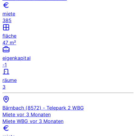
miete
385
fläche
47 m²
eigenkapital
-1
räume
3
Bärnbach (8572)
- Telepark 2
WBG
Miete
vor 3 Monaten
Miete
WBG
vor 3 Monaten