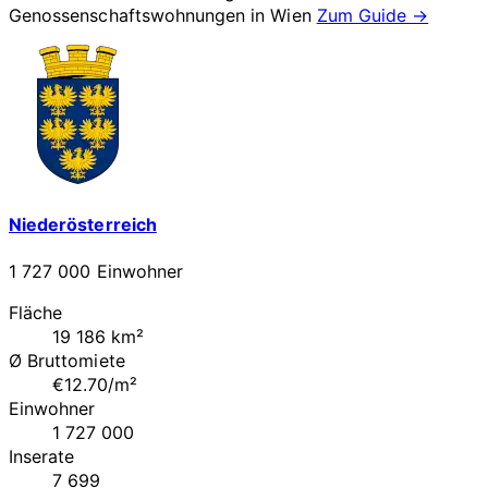
Genossenschaftswohnungen in
Wien
Zum Guide →
Niederösterreich
1 727 000 Einwohner
Fläche
19 186 km²
Ø Bruttomiete
€12.70/m²
Einwohner
1 727 000
Inserate
7 699