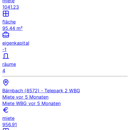
miete
1041.23
fläche
95.44 m²
eigenkapital
-1
räume
4
Bärnbach (8572)
- Telepark 2
WBG
Miete
vor 5 Monaten
Miete
WBG
vor 5 Monaten
miete
956.91