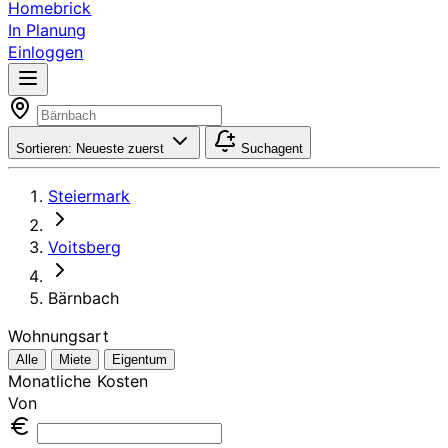
Homebrick
In Planung
Einloggen
Sortieren:
Neueste zuerst
Suchagent
Steiermark
Voitsberg
Bärnbach
Wohnungsart
Alle
Miete
Eigentum
Monatliche Kosten
Von