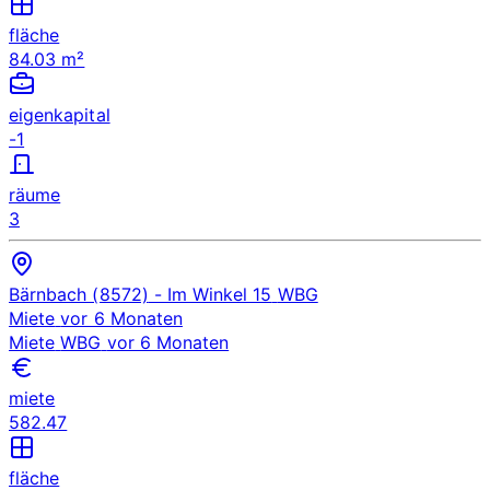
fläche
84.03 m²
eigenkapital
-1
räume
3
Bärnbach (8572)
- Im Winkel 15
WBG
Miete
vor 6 Monaten
Miete
WBG
vor 6 Monaten
miete
582.47
fläche