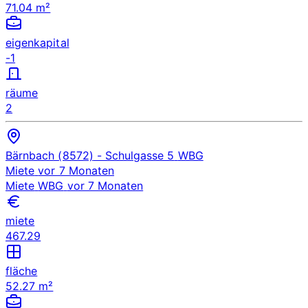
71.04 m²
eigenkapital
-1
räume
2
Bärnbach (8572)
- Schulgasse 5
WBG
Miete
vor 7 Monaten
Miete
WBG
vor 7 Monaten
miete
467.29
fläche
52.27 m²