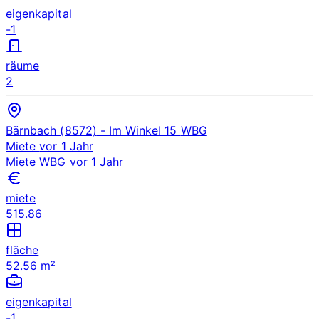
eigenkapital
-1
räume
2
Bärnbach (8572)
- Im Winkel 15
WBG
Miete
vor 1 Jahr
Miete
WBG
vor 1 Jahr
miete
515.86
fläche
52.56 m²
eigenkapital
-1