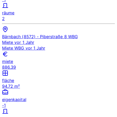
räume
2
Bärnbach (8572)
- Piberstraße 8
WBG
Miete
vor 1 Jahr
Miete
WBG
vor 1 Jahr
miete
886.39
fläche
94.72 m²
eigenkapital
-1