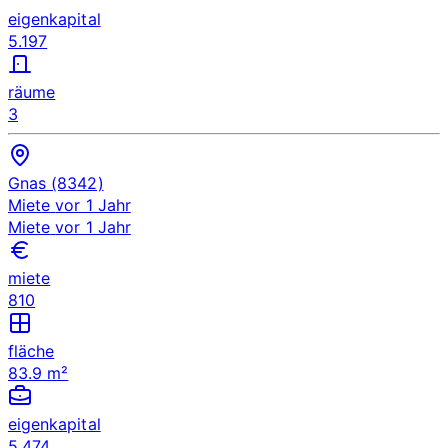
eigenkapital
5.197
räume
3
Gnas (8342)
Miete
vor 1 Jahr
Miete
vor 1 Jahr
miete
810
fläche
83.9 m²
eigenkapital
5.474