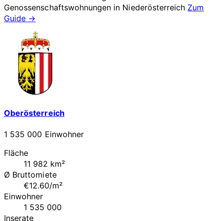
Genossenschaftswohnungen in
Niederösterreich
Zum
Guide →
Oberösterreich
1 535 000 Einwohner
Fläche
11 982 km²
Ø Bruttomiete
€12.60/m²
Einwohner
1 535 000
Inserate