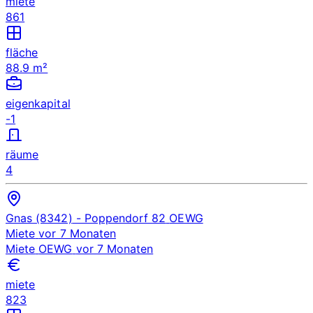
miete
861
fläche
88.9 m²
eigenkapital
-1
räume
4
Gnas (8342)
- Poppendorf 82
OEWG
Miete
vor 7 Monaten
Miete
OEWG
vor 7 Monaten
miete
823