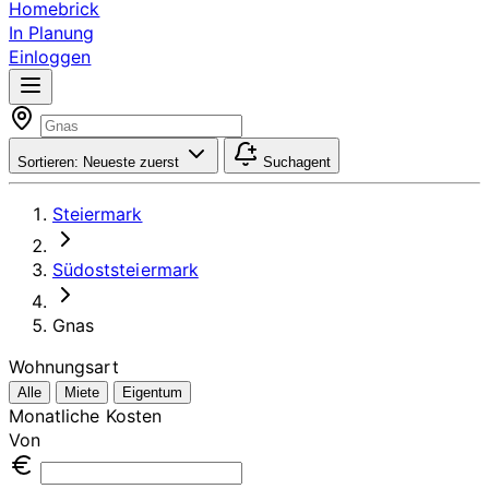
Homebrick
In Planung
Einloggen
Sortieren:
Neueste zuerst
Suchagent
Steiermark
Südoststeiermark
Gnas
Wohnungsart
Alle
Miete
Eigentum
Monatliche Kosten
Von