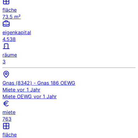
fläche
73.5 m²
eigenkapital
4.538
räume
3
Gnas (8342)
- Gnas 186
OEWG
Miete
vor 1 Jahr
Miete
OEWG
vor 1 Jahr
miete
763
fläche