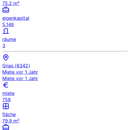
75.2 m²
eigenkapital
5.146
räume
3
Gnas (8342)
Miete
vor 1 Jahr
Miete
vor 1 Jahr
miete
758
fläche
79.9 m²