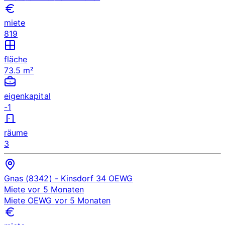
miete
819
fläche
73.5 m²
eigenkapital
-1
räume
3
Gnas (8342)
- Kinsdorf 34
OEWG
Miete
vor 5 Monaten
Miete
OEWG
vor 5 Monaten