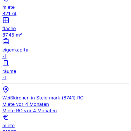
miete
821.74
fläche
87.45 m²
eigenkapital
-1
räume
-1
Weißkirchen in Steiermark (8741)
RO
Miete
vor 4 Monaten
Miete
RO
vor 4 Monaten
miete