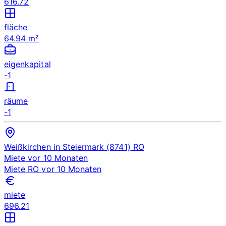
616.72
fläche
64.94 m²
eigenkapital
-1
räume
-1
Weißkirchen in Steiermark (8741)
RO
Miete
vor 10 Monaten
Miete
RO
vor 10 Monaten
miete
696.21