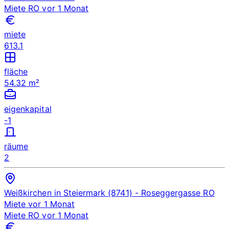
Miete
RO
vor 1 Monat
miete
613.1
fläche
54.32 m²
eigenkapital
-1
räume
2
Weißkirchen in Steiermark (8741)
- Roseggergasse
RO
Miete
vor 1 Monat
Miete
RO
vor 1 Monat