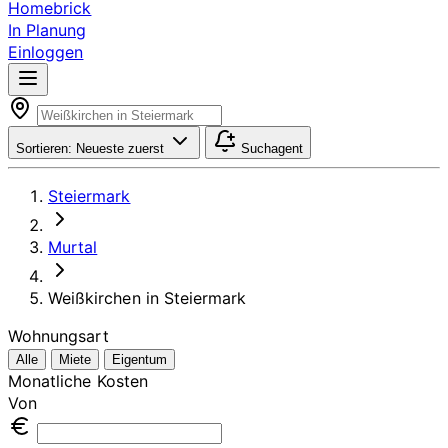
Homebrick
In Planung
Einloggen
Sortieren:
Neueste zuerst
Suchagent
Steiermark
Murtal
Weißkirchen in Steiermark
Wohnungsart
Alle
Miete
Eigentum
Monatliche Kosten
Von