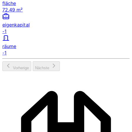
fläche
72.49 m²
eigenkapital
-1
räume
-1
Vorherige
Nächste