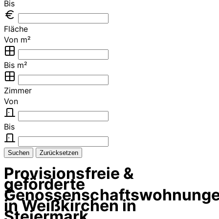
Bis
Fläche
Von m²
Bis m²
Zimmer
Von
Bis
Suchen
Zurücksetzen
Provisionsfreie &
geförderte
Genossenschaftswohnung
in Weißkirchen in
Steiermark