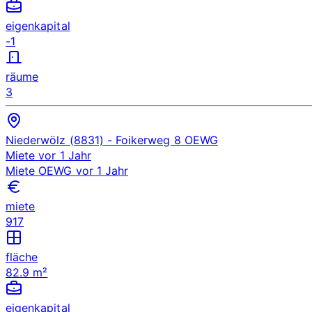
eigenkapital
-1
räume
3
Niederwölz (8831)
- Foikerweg 8
OEWG
Miete
vor 1 Jahr
Miete
OEWG
vor 1 Jahr
miete
917
fläche
82.9 m²
eigenkapital