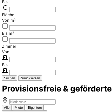
Bis
Fläche
Von m²
Bis m²
Zimmer
Von
Bis
Suchen
Zurücksetzen
Provisionsfreie & geförder
Alle
Miete
Eigentum