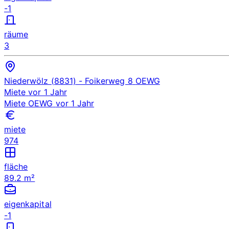
-1
räume
3
Niederwölz (8831)
- Foikerweg 8
OEWG
Miete
vor 1 Jahr
Miete
OEWG
vor 1 Jahr
miete
974
fläche
89.2 m²
eigenkapital
-1