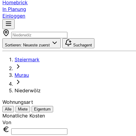
Homebrick
In Planung
Einloggen
Sortieren:
Neueste zuerst
Suchagent
Steiermark
Murau
Niederwölz
Wohnungsart
Alle
Miete
Eigentum
Monatliche Kosten
Von