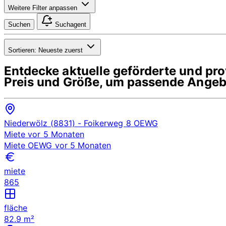
Weitere Filter anpassen
Suchen
Suchagent
Sortieren:
Neueste zuerst
Entdecke aktuelle geförderte und p
Preis und Größe, um passende Angebo
Niederwölz (8831)
- Foikerweg 8
OEWG
Miete
vor 5 Monaten
Miete
OEWG
vor 5 Monaten
miete
865
fläche
82.9 m²