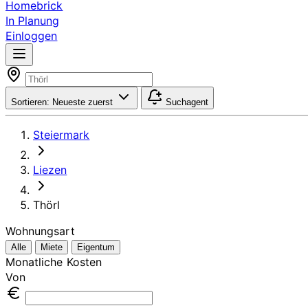
Homebrick
In Planung
Einloggen
Sortieren:
Neueste zuerst
Suchagent
Steiermark
Liezen
Thörl
Wohnungsart
Alle
Miete
Eigentum
Monatliche Kosten
Von