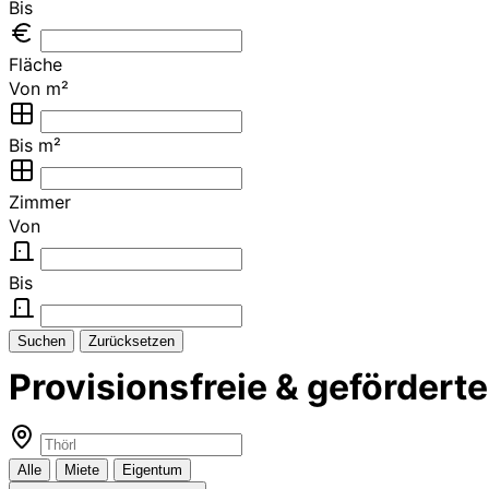
Bis
Fläche
Von m²
Bis m²
Zimmer
Von
Bis
Suchen
Zurücksetzen
Provisionsfreie & geförder
Alle
Miete
Eigentum