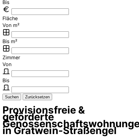
Bis
Fläche
Von m²
Bis m²
Zimmer
Von
Bis
Suchen
Zurücksetzen
Provisionsfreie &
geförderte
Genossenschaftswohnung
in Gratwein-Straßengel