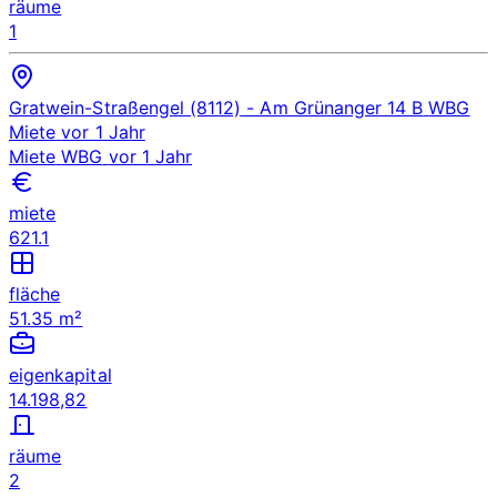
räume
1
Gratwein-Straßengel (8112)
- Am Grünanger 14 B
WBG
Miete
vor 1 Jahr
Miete
WBG
vor 1 Jahr
miete
621.1
fläche
51.35 m²
eigenkapital
14.198,82
räume
2