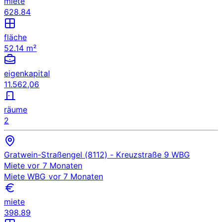
miete
628.84
fläche
52.14 m²
eigenkapital
11.562,06
räume
2
Gratwein-Straßengel (8112)
- Kreuzstraße 9
WBG
Miete
vor 7 Monaten
Miete
WBG
vor 7 Monaten
miete
398.89