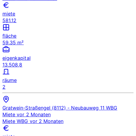
miete
581.12
fläche
59.35 m²
eigenkapital
13.508,8
räume
2
Gratwein-Straßengel (8112)
- Neubauweg 11
WBG
Miete
vor 2 Monaten
Miete
WBG
vor 2 Monaten