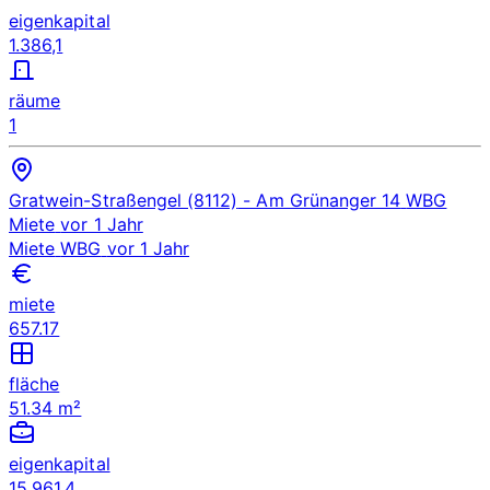
eigenkapital
1.386,1
räume
1
Gratwein-Straßengel (8112)
- Am Grünanger 14
WBG
Miete
vor 1 Jahr
Miete
WBG
vor 1 Jahr
miete
657.17
fläche
51.34 m²
eigenkapital
15.961,4