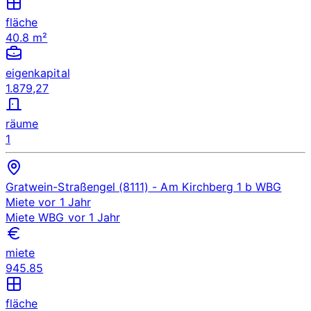
fläche
40.8 m²
eigenkapital
1.879,27
räume
1
Gratwein-Straßengel (8111)
- Am Kirchberg 1 b
WBG
Miete
vor 1 Jahr
Miete
WBG
vor 1 Jahr
miete
945.85
fläche