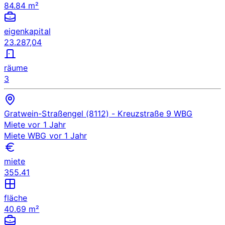
84.84 m²
eigenkapital
23.287,04
räume
3
Gratwein-Straßengel (8112)
- Kreuzstraße 9
WBG
Miete
vor 1 Jahr
Miete
WBG
vor 1 Jahr
miete
355.41
fläche
40.69 m²