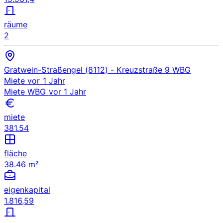
räume
2
Gratwein-Straßengel (8112)
- Kreuzstraße 9
WBG
Miete
vor 1 Jahr
Miete
WBG
vor 1 Jahr
miete
381.54
fläche
38.46 m²
eigenkapital
1.816,59