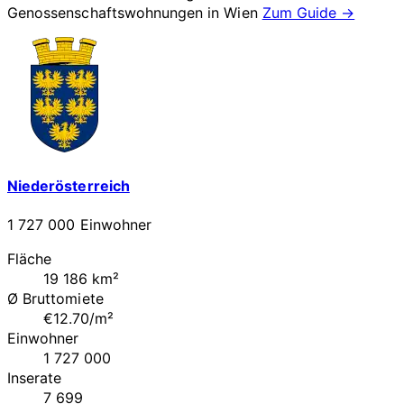
Genossenschaftswohnungen in
Wien
Zum Guide →
Niederösterreich
1 727 000 Einwohner
Fläche
19 186 km²
Ø Bruttomiete
€12.70/m²
Einwohner
1 727 000
Inserate
7 699