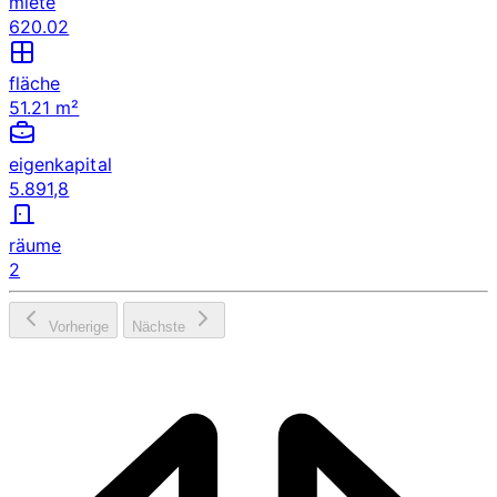
miete
620.02
fläche
51.21 m²
eigenkapital
5.891,8
räume
2
Vorherige
Nächste