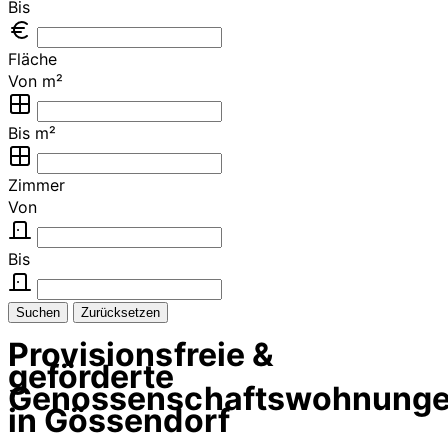
Bis
Fläche
Von m²
Bis m²
Zimmer
Von
Bis
Suchen
Zurücksetzen
Provisionsfreie &
geförderte
Genossenschaftswohnung
in Gössendorf