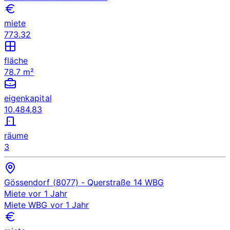
miete
773.32
fläche
78.7 m²
eigenkapital
10.484,83
räume
3
Gössendorf (8077)
- Querstraße 14
WBG
Miete
vor 1 Jahr
Miete
WBG
vor 1 Jahr