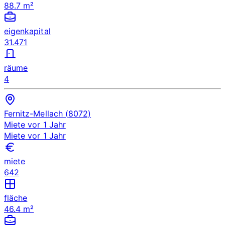
88.7 m²
eigenkapital
31.471
räume
4
Fernitz-Mellach (8072)
Miete
vor 1 Jahr
Miete
vor 1 Jahr
miete
642
fläche
46.4 m²