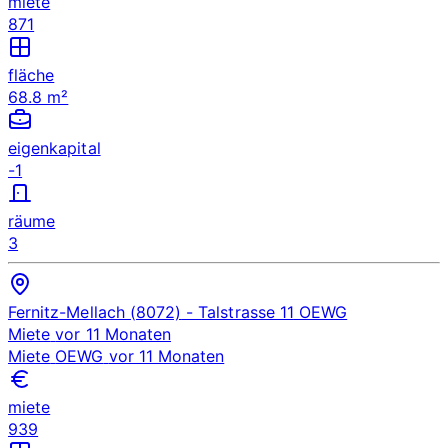
miete
871
fläche
68.8 m²
eigenkapital
-1
räume
3
Fernitz-Mellach (8072)
- Talstrasse 11
OEWG
Miete
vor 11 Monaten
Miete
OEWG
vor 11 Monaten
miete
939