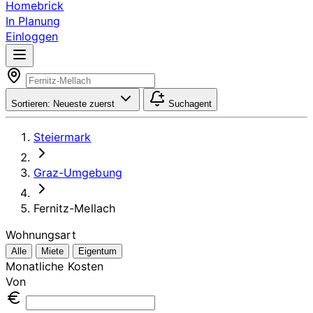
Homebrick
In Planung
Einloggen
Sortieren:
Neueste zuerst
Suchagent
Steiermark
Graz-Umgebung
Fernitz-Mellach
Wohnungsart
Alle
Miete
Eigentum
Monatliche Kosten
Von