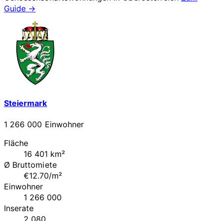
Guide →
Steiermark
1 266 000 Einwohner
Fläche
16 401 km²
Ø Bruttomiete
€12.70/m²
Einwohner
1 266 000
Inserate
2 080