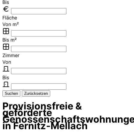
Bis
Fläche
Von m²
Bis m²
Zimmer
Von
Bis
Suchen
Zurücksetzen
Provisionsfreie &
geförderte
Genossenschaftswohnung
in Fernitz-Mellach