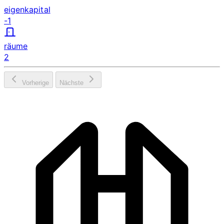
eigenkapital
-1
räume
2
Vorherige
Nächste