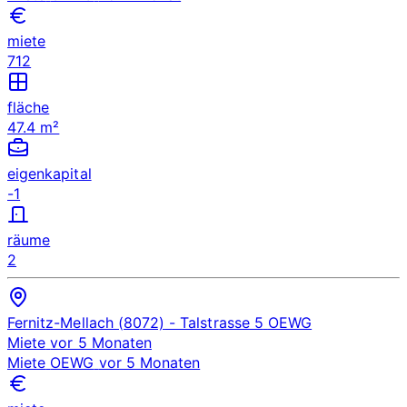
miete
712
fläche
47.4 m²
eigenkapital
-1
räume
2
Fernitz-Mellach (8072)
- Talstrasse 5
OEWG
Miete
vor 5 Monaten
Miete
OEWG
vor 5 Monaten