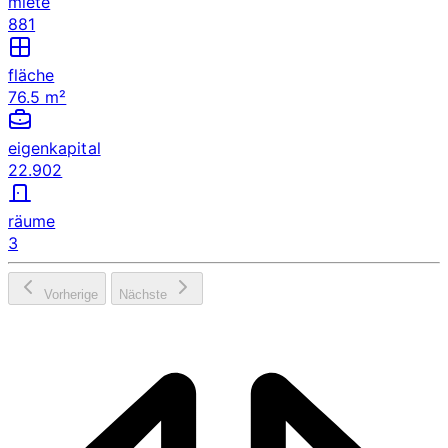
miete
881
fläche
76.5 m²
eigenkapital
22.902
räume
3
Vorherige
Nächste