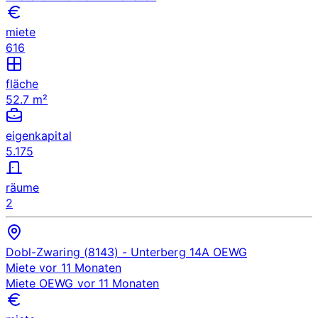
miete
616
fläche
52.7 m²
eigenkapital
5.175
räume
2
Dobl-Zwaring (8143)
- Unterberg 14A
OEWG
Miete
vor 11 Monaten
Miete
OEWG
vor 11 Monaten