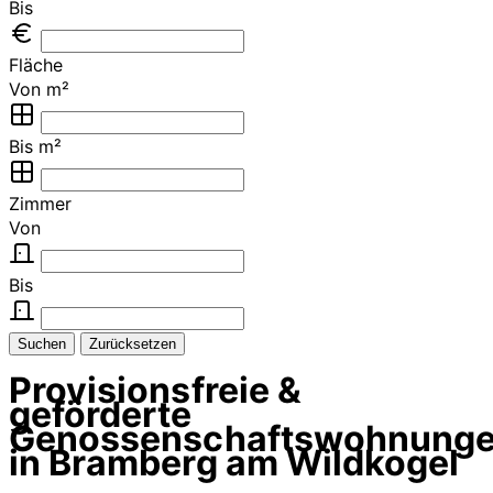
Bis
Fläche
Von m²
Bis m²
Zimmer
Von
Bis
Suchen
Zurücksetzen
Provisionsfreie &
geförderte
Genossenschaftswohnung
in Bramberg am Wildkogel