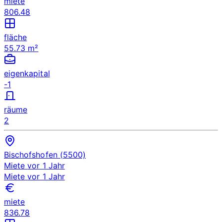
miete
806.48
fläche
55.73 m²
eigenkapital
-1
räume
2
Bischofshofen (5500)
Miete
vor 1 Jahr
Miete
vor 1 Jahr
miete
836.78