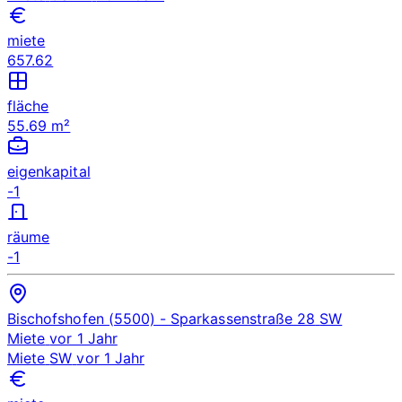
miete
657.62
fläche
55.69 m²
eigenkapital
-1
räume
-1
Bischofshofen (5500)
- Sparkassenstraße 28
SW
Miete
vor 1 Jahr
Miete
SW
vor 1 Jahr