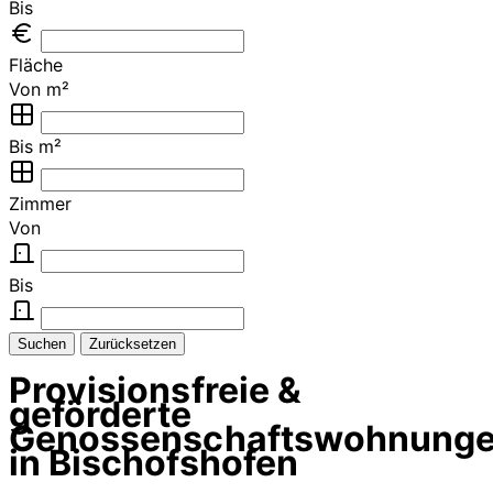
Bis
Fläche
Von m²
Bis m²
Zimmer
Von
Bis
Suchen
Zurücksetzen
Provisionsfreie &
geförderte
Genossenschaftswohnung
in Bischofshofen