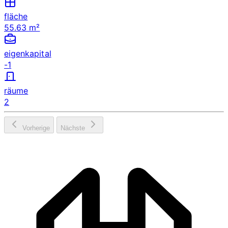
fläche
55.63 m²
eigenkapital
-1
räume
2
Vorherige
Nächste