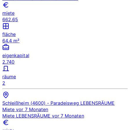
miete
662.65
fläche
64.4 m²
eigenkapital
2.740
räume
2
Schleißheim (4600)
- Paradeisweg
LEBENSRÄUME
Miete
vor 7 Monaten
Miete
LEBENSRÄUME
vor 7 Monaten