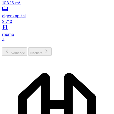
103.16 m²
eigenkapital
2.710
räume
4
Vorherige
Nächste