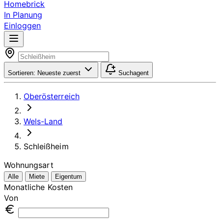
Homebrick
In Planung
Einloggen
Sortieren:
Neueste zuerst
Suchagent
Oberösterreich
Wels-Land
Schleißheim
Wohnungsart
Alle
Miete
Eigentum
Monatliche Kosten
Von