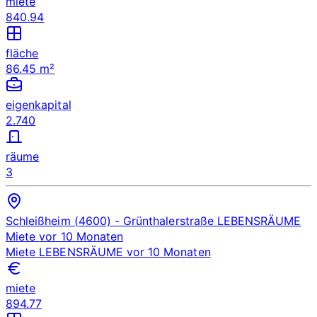
miete
840.94
fläche
86.45 m²
eigenkapital
2.740
räume
3
Schleißheim (4600)
- Grünthalerstraße
LEBENSRÄUME
Miete
vor 10 Monaten
Miete
LEBENSRÄUME
vor 10 Monaten
miete
894.77