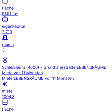
fläche
91.91 m²
eigenkapital
2.710
räume
3
Schleißheim (4600)
- Grünthalerstraße
LEBENSRÄUME
Miete
vor 11 Monaten
Miete
LEBENSRÄUME
vor 11 Monaten
miete
1004.3
fläche