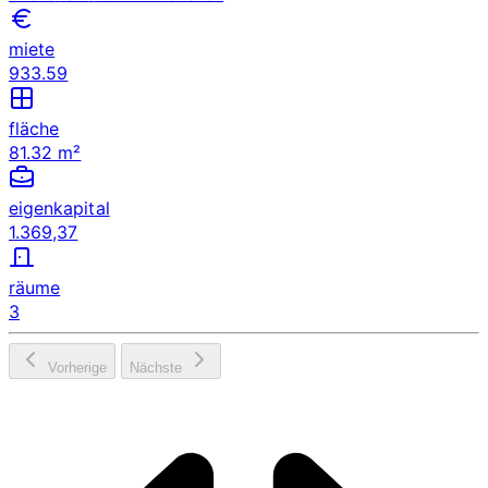
miete
933.59
fläche
81.32 m²
eigenkapital
1.369,37
räume
3
Vorherige
Nächste