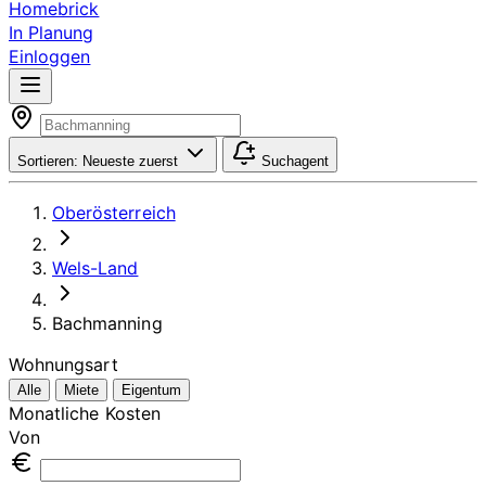
Homebrick
In Planung
Einloggen
Sortieren:
Neueste zuerst
Suchagent
Oberösterreich
Wels-Land
Bachmanning
Wohnungsart
Alle
Miete
Eigentum
Monatliche Kosten
Von