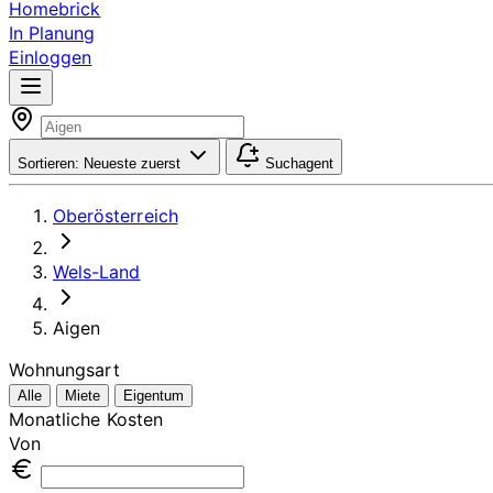
Homebrick
In Planung
Einloggen
Sortieren:
Neueste zuerst
Suchagent
Oberösterreich
Wels-Land
Aigen
Wohnungsart
Alle
Miete
Eigentum
Monatliche Kosten
Von