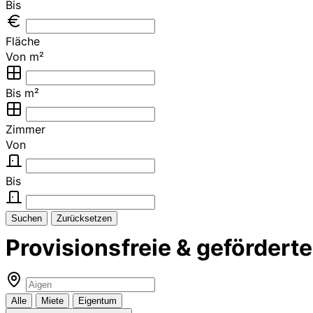
Bis
Fläche
Von m²
Bis m²
Zimmer
Von
Bis
Suchen
Zurücksetzen
Provisionsfreie & geförder
Alle
Miete
Eigentum