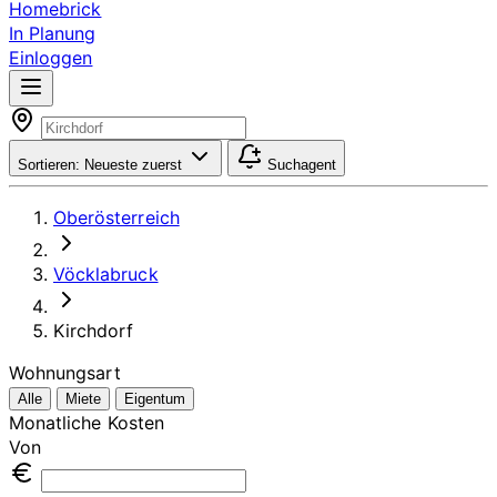
Homebrick
In Planung
Einloggen
Sortieren:
Neueste zuerst
Suchagent
Oberösterreich
Vöcklabruck
Kirchdorf
Wohnungsart
Alle
Miete
Eigentum
Monatliche Kosten
Von