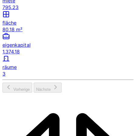
miete
795.23
fläche
80.18 m²
eigenkapital
1.374,18
räume
3
Vorherige
Nächste