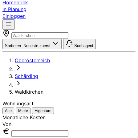
Homebrick
In Planung
Einloggen
Sortieren:
Neueste zuerst
Suchagent
Oberösterreich
Schärding
Waldkirchen
Wohnungsart
Alle
Miete
Eigentum
Monatliche Kosten
Von