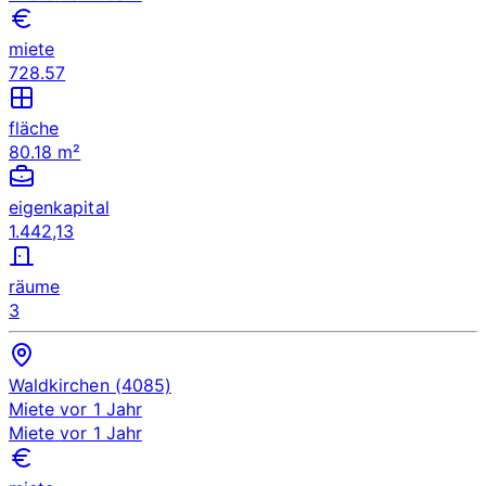
miete
728.57
fläche
80.18 m²
eigenkapital
1.442,13
räume
3
Waldkirchen (4085)
Miete
vor 1 Jahr
Miete
vor 1 Jahr