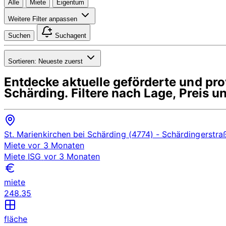
Alle
Miete
Eigentum
Weitere Filter anpassen
Suchen
Suchagent
Sortieren:
Neueste zuerst
Entdecke aktuelle geförderte und p
Schärding
. Filtere nach Lage, Preis
St. Marienkirchen bei Schärding (4774)
- Schärdingerstra
Miete
vor 3 Monaten
Miete
ISG
vor 3 Monaten
miete
248.35
fläche