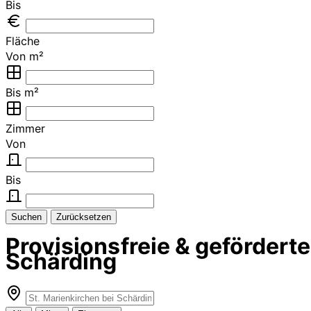
Bis
Fläche
Von m²
Bis m²
Zimmer
Von
Bis
Suchen
Zurücksetzen
Provisionsfreie & geförder
Schärding