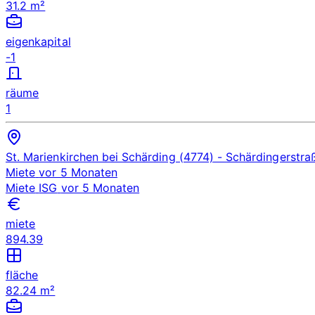
31.2 m²
eigenkapital
-1
räume
1
St. Marienkirchen bei Schärding (4774)
- Schärdingerstra
Miete
vor 5 Monaten
Miete
ISG
vor 5 Monaten
miete
894.39
fläche
82.24 m²