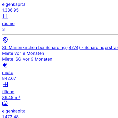
eigenkapital
1.386,95
räume
3
St. Marienkirchen bei Schärding (4774)
- Schärdingerstra
Miete
vor 9 Monaten
Miete
ISG
vor 9 Monaten
miete
842.67
fläche
86.45 m²
eigenkapital
1.473,48