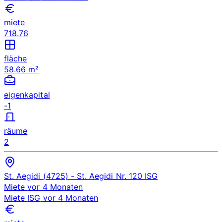
miete
718.76
fläche
58.66 m²
eigenkapital
-1
räume
2
St. Aegidi (4725)
- St. Aegidi Nr. 120
ISG
Miete
vor 4 Monaten
Miete
ISG
vor 4 Monaten