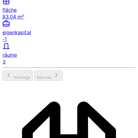
fläche
83.04 m²
eigenkapital
-1
räume
3
Vorherige
Nächste