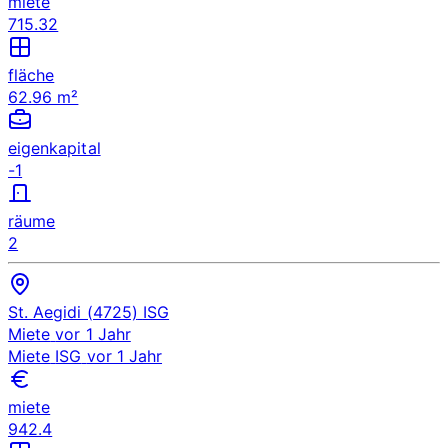
miete
715.32
fläche
62.96 m²
eigenkapital
-1
räume
2
St. Aegidi (4725)
ISG
Miete
vor 1 Jahr
Miete
ISG
vor 1 Jahr
miete
942.4