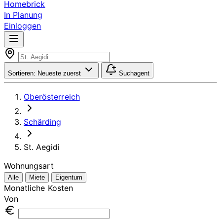
Homebrick
In Planung
Einloggen
Sortieren:
Neueste zuerst
Suchagent
Oberösterreich
Schärding
St. Aegidi
Wohnungsart
Alle
Miete
Eigentum
Monatliche Kosten
Von