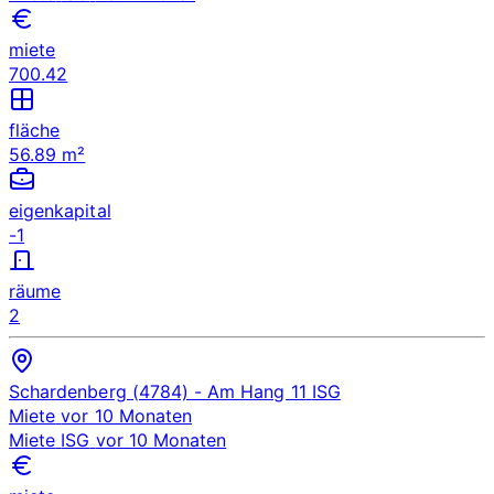
miete
700.42
fläche
56.89 m²
eigenkapital
-1
räume
2
Schardenberg (4784)
- Am Hang 11
ISG
Miete
vor 10 Monaten
Miete
ISG
vor 10 Monaten