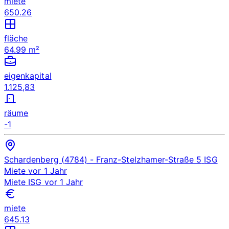
miete
650.26
fläche
64.99 m²
eigenkapital
1.125,83
räume
-1
Schardenberg (4784)
- Franz-Stelzhamer-Straße 5
ISG
Miete
vor 1 Jahr
Miete
ISG
vor 1 Jahr
miete
645.13