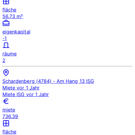
fläche
56.73 m²
eigenkapital
-1
räume
2
Schardenberg (4784)
- Am Hang 13
ISG
Miete
vor 1 Jahr
Miete
ISG
vor 1 Jahr
miete
736.39
fläche