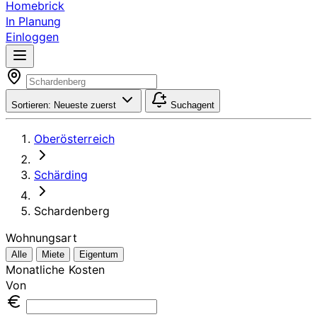
Homebrick
In Planung
Einloggen
Sortieren:
Neueste zuerst
Suchagent
Oberösterreich
Schärding
Schardenberg
Wohnungsart
Alle
Miete
Eigentum
Monatliche Kosten
Von