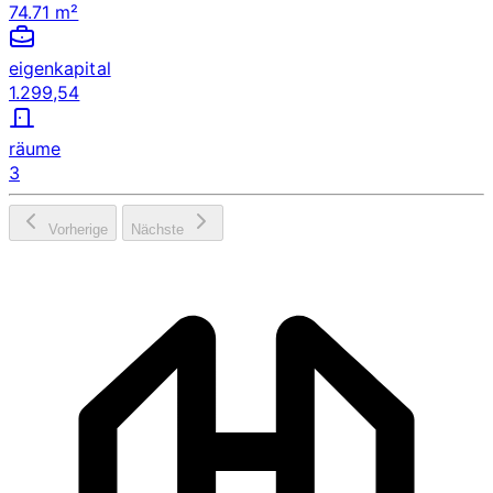
74.71 m²
eigenkapital
1.299,54
räume
3
Vorherige
Nächste