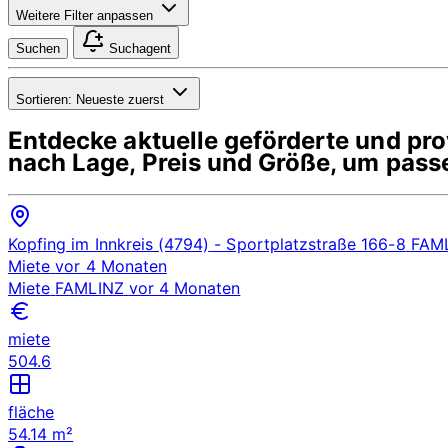
Weitere Filter anpassen
Suchen
Suchagent
Sortieren:
Neueste zuerst
Entdecke aktuelle geförderte und p
nach Lage, Preis und Größe, um pass
Kopfing im Innkreis (4794)
- Sportplatzstraße 166-8
FAM
Miete
vor 4 Monaten
Miete
FAMLINZ
vor 4 Monaten
miete
504.6
fläche
54.14 m²