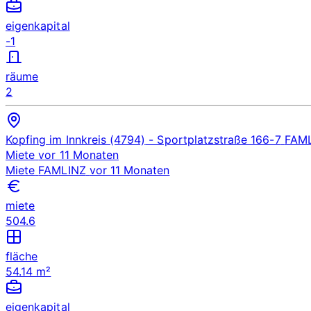
eigenkapital
-1
räume
2
Kopfing im Innkreis (4794)
- Sportplatzstraße 166-7
FAM
Miete
vor 11 Monaten
Miete
FAMLINZ
vor 11 Monaten
miete
504.6
fläche
54.14 m²
eigenkapital