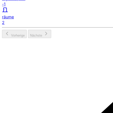
-1
räume
2
Vorherige
Nächste