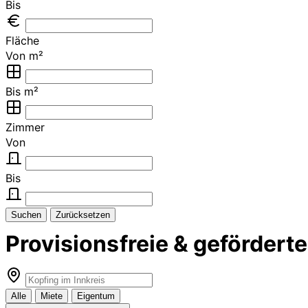
Bis
Fläche
Von m²
Bis m²
Zimmer
Von
Bis
Suchen
Zurücksetzen
Provisionsfreie & geförder
Alle
Miete
Eigentum