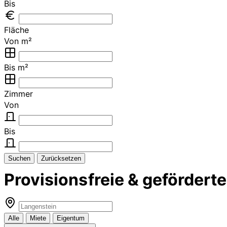
Bis
Fläche
Von m²
Bis m²
Zimmer
Von
Bis
Suchen
Zurücksetzen
Provisionsfreie & geförder
Alle
Miete
Eigentum