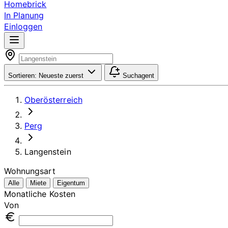
Homebrick
In Planung
Einloggen
Sortieren:
Neueste zuerst
Suchagent
Oberösterreich
Perg
Langenstein
Wohnungsart
Alle
Miete
Eigentum
Monatliche Kosten
Von