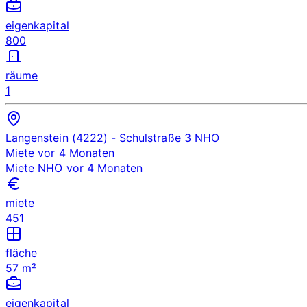
eigenkapital
800
räume
1
Langenstein (4222)
- Schulstraße 3
NHO
Miete
vor 4 Monaten
Miete
NHO
vor 4 Monaten
miete
451
fläche
57 m²
eigenkapital