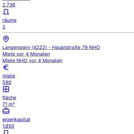
2.736
räume
2
Langenstein (4222)
- Hauptstraße 79
NHO
Miete
vor 4 Monaten
Miete
NHO
vor 4 Monaten
miete
590
fläche
71 m²
eigenkapital
1.850