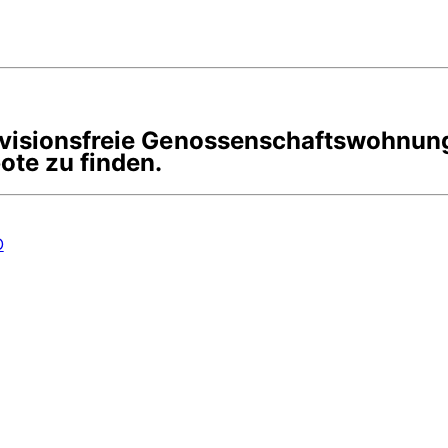
rovisionsfreie Genossenschaftswohnun
te zu finden.
O