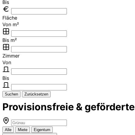
Bis
Fläche
Von m²
Bis m²
Zimmer
Von
Bis
Suchen
Zurücksetzen
Provisionsfreie & geförde
Alle
Miete
Eigentum