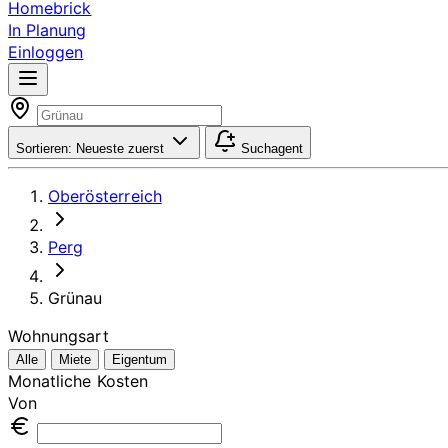
Homebrick
In Planung
Einloggen
Sortieren:
Neueste zuerst
Suchagent
Oberösterreich
Perg
Grünau
Wohnungsart
Alle
Miete
Eigentum
Monatliche Kosten
Von