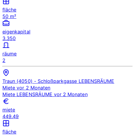
fläche
50 m²
eigenkapital
3.350
räume
2
Traun (4050)
- Schloßparkgasse
LEBENSRÄUME
Miete
vor 2 Monaten
Miete
LEBENSRÄUME
vor 2 Monaten
miete
449.49
fläche