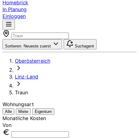
Homebrick
In Planung
Einloggen
Sortieren:
Neueste zuerst
Suchagent
Oberösterreich
Linz-Land
Traun
Wohnungsart
Alle
Miete
Eigentum
Monatliche Kosten
Von