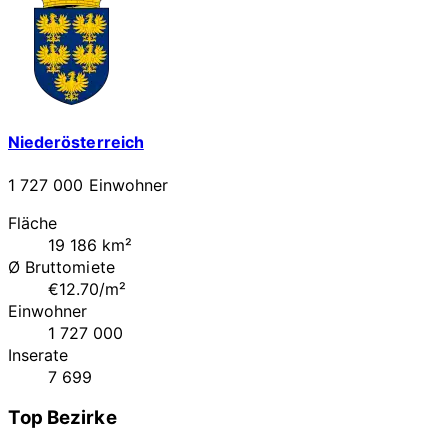
Niederösterreich
1 727 000 Einwohner
Fläche
19 186 km²
Ø Bruttomiete
€12.70/m²
Einwohner
1 727 000
Inserate
7 699
Top Bezirke