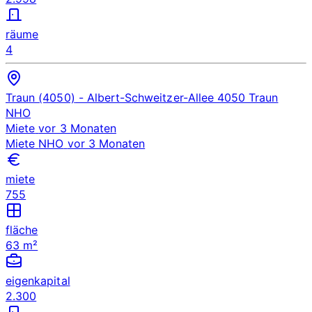
räume
4
Traun (4050)
- Albert-Schweitzer-Allee 4050 Traun
NHO
Miete
vor 3 Monaten
Miete
NHO
vor 3 Monaten
miete
755
fläche
63 m²
eigenkapital
2.300