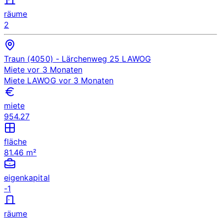
räume
2
Traun (4050)
- Lärchenweg 25
LAWOG
Miete
vor 3 Monaten
Miete
LAWOG
vor 3 Monaten
miete
954.27
fläche
81.46 m²
eigenkapital
-1
räume