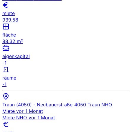
miete
939.58
fläche
88.32 m²
eigenkapital
-1
räume
-1
Traun (4050)
- Neubauerstraße 4050 Traun
NHO
Miete
vor 1 Monat
Miete
NHO
vor 1 Monat