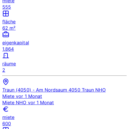
miete
555
fläche
62 m²
eigenkapital
1.864
räume
2
Traun (4050)
- Am Nordsaum 4050 Traun
NHO
Miete
vor 1 Monat
Miete
NHO
vor 1 Monat
miete
600