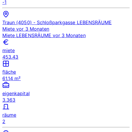
-1
Traun (4050)
- Schloßparkgasse
LEBENSRÄUME
Miete
vor 3 Monaten
Miete
LEBENSRÄUME
vor 3 Monaten
miete
453.43
fläche
61.14 m²
eigenkapital
3.363
räume
2