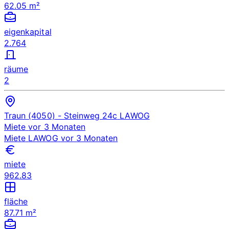
62.05 m²
eigenkapital
2.764
räume
2
Traun (4050)
- Steinweg 24c
LAWOG
Miete
vor 3 Monaten
Miete
LAWOG
vor 3 Monaten
miete
962.83
fläche
87.71 m²