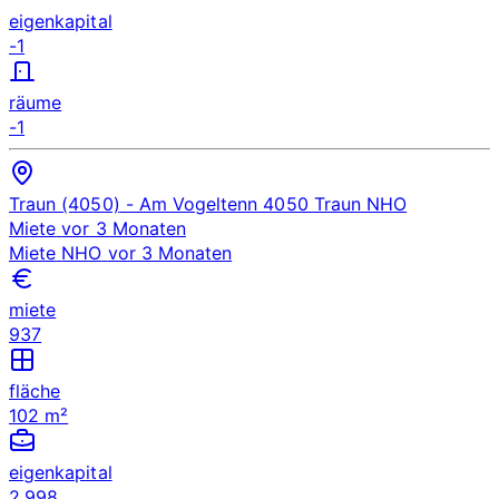
eigenkapital
-1
räume
-1
Traun (4050)
- Am Vogeltenn 4050 Traun
NHO
Miete
vor 3 Monaten
Miete
NHO
vor 3 Monaten
miete
937
fläche
102 m²
eigenkapital
2.998