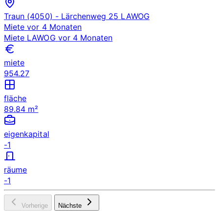
Traun (4050)
- Lärchenweg 25
LAWOG
Miete
vor 4 Monaten
Miete
LAWOG
vor 4 Monaten
miete
954.27
fläche
89.84 m²
eigenkapital
-1
räume
-1
Vorherige
Nächste