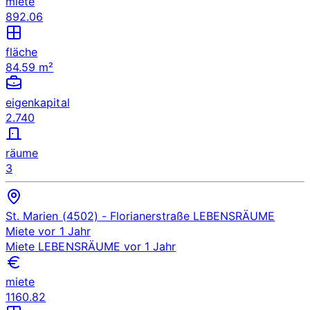
miete
892.06
fläche
84.59 m²
eigenkapital
2.740
räume
3
St. Marien (4502)
- Florianerstraße
LEBENSRÄUME
Miete
vor 1 Jahr
Miete
LEBENSRÄUME
vor 1 Jahr
miete
1160.82