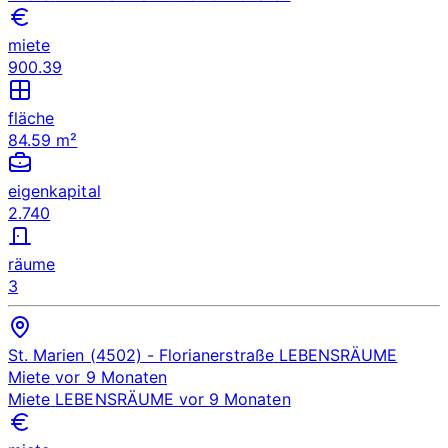
miete
900.39
fläche
84.59 m²
eigenkapital
2.740
räume
3
St. Marien (4502)
- Florianerstraße
LEBENSRÄUME
Miete
vor 9 Monaten
Miete
LEBENSRÄUME
vor 9 Monaten