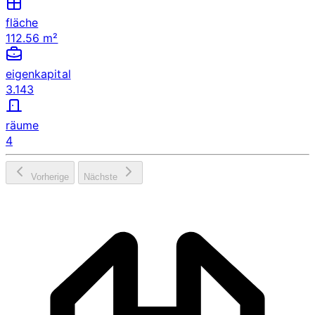
fläche
112.56 m²
eigenkapital
3.143
räume
4
Vorherige
Nächste