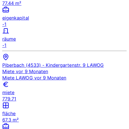
77.44 m²
eigenkapital
-1
räume
-1
Piberbach (4533)
- Kindergartenstr. 9
LAWOG
Miete
vor 9 Monaten
Miete
LAWOG
vor 9 Monaten
miete
779.71
fläche
67.3 m²