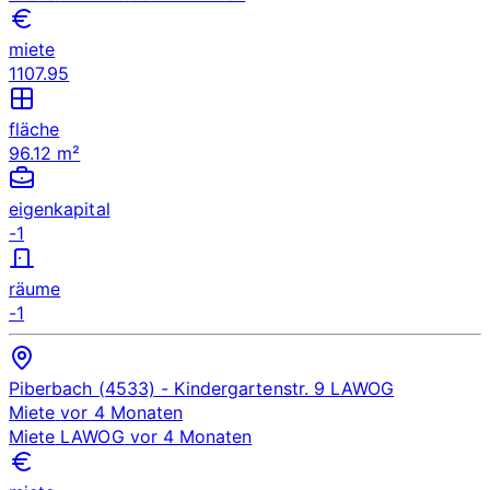
miete
1107.95
fläche
96.12 m²
eigenkapital
-1
räume
-1
Piberbach (4533)
- Kindergartenstr. 9
LAWOG
Miete
vor 4 Monaten
Miete
LAWOG
vor 4 Monaten