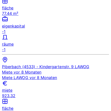
fläche
77.44 m²
eigenkapital
-1
räume
-1
Piberbach (4533)
- Kindergartenstr. 9
LAWOG
Miete
vor 8 Monaten
Miete
LAWOG
vor 8 Monaten
miete
923.32
fläche