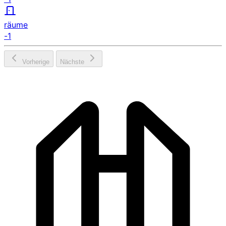
räume
-1
Vorherige
Nächste