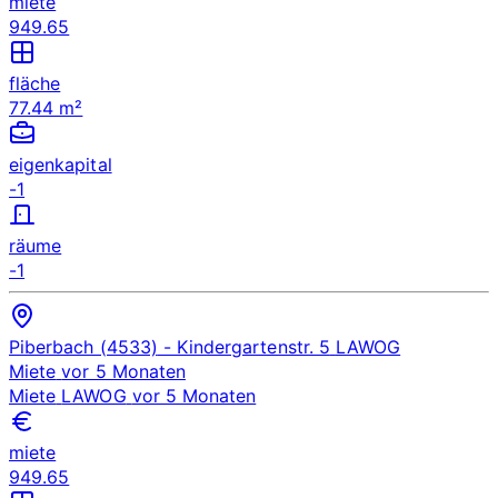
miete
949.65
fläche
77.44 m²
eigenkapital
-1
räume
-1
Piberbach (4533)
- Kindergartenstr. 5
LAWOG
Miete
vor 5 Monaten
Miete
LAWOG
vor 5 Monaten
miete
949.65