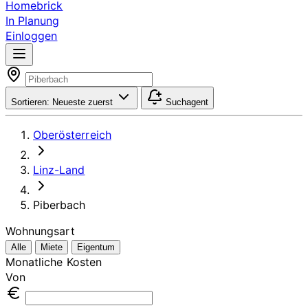
Homebrick
In Planung
Einloggen
Sortieren:
Neueste zuerst
Suchagent
Oberösterreich
Linz-Land
Piberbach
Wohnungsart
Alle
Miete
Eigentum
Monatliche Kosten
Von