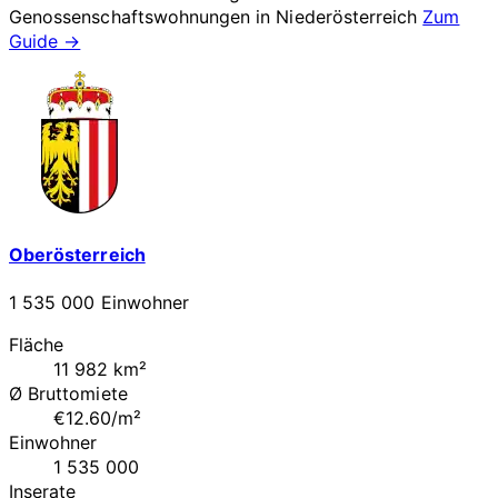
Genossenschaftswohnungen in
Niederösterreich
Zum
Guide →
Oberösterreich
1 535 000 Einwohner
Fläche
11 982 km²
Ø Bruttomiete
€12.60/m²
Einwohner
1 535 000
Inserate