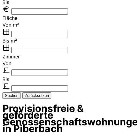
Bis
Fläche
Von m²
Bis m²
Zimmer
Von
Bis
Suchen
Zurücksetzen
Provisionsfreie &
geförderte
Genossenschaftswohnung
in Piberbach