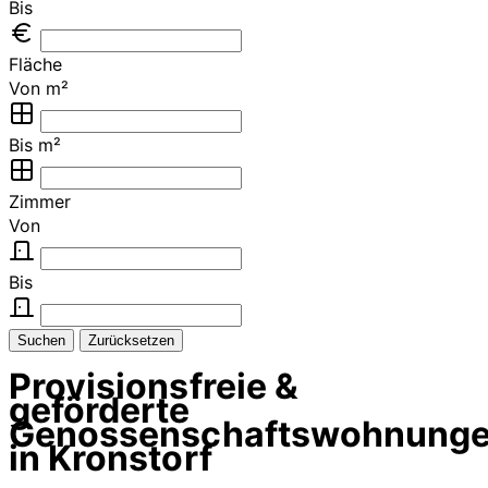
Bis
Fläche
Von m²
Bis m²
Zimmer
Von
Bis
Suchen
Zurücksetzen
Provisionsfreie &
geförderte
Genossenschaftswohnung
in Kronstorf