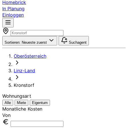
Homebrick
In Planung
Einloggen
Sortieren:
Neueste zuerst
Suchagent
Oberösterreich
Linz-Land
Kronstorf
Wohnungsart
Alle
Miete
Eigentum
Monatliche Kosten
Von