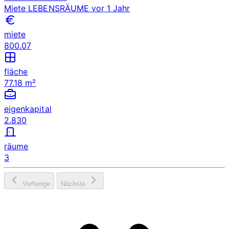
Miete
LEBENSRÄUME
vor 1 Jahr
miete
800.07
fläche
77.18 m²
eigenkapital
2.830
räume
3
Vorherige
Nächste