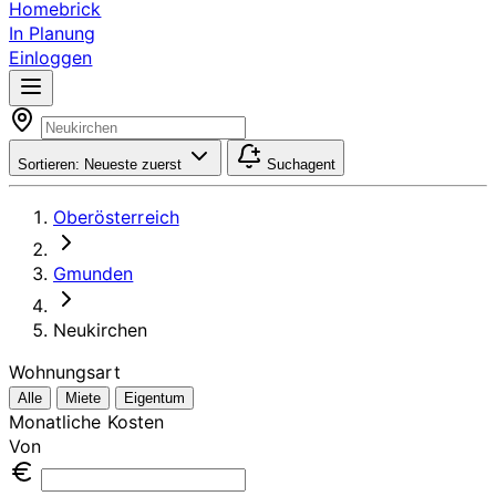
Homebrick
In Planung
Einloggen
Sortieren:
Neueste zuerst
Suchagent
Oberösterreich
Gmunden
Neukirchen
Wohnungsart
Alle
Miete
Eigentum
Monatliche Kosten
Von