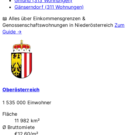
Gmünd (313 Wohnungen)
Gänserndorf (311 Wohnungen)
📖 Alles über Einkommensgrenzen &
Genossenschaftswohnungen in
Niederösterreich
Zum
Guide →
Oberösterreich
1 535 000 Einwohner
Fläche
11 982 km²
Ø Bruttomiete
€12.60/m²