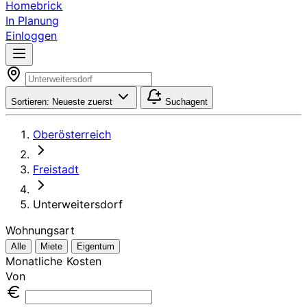
Homebrick
In Planung
Einloggen
Sortieren:
Neueste zuerst
Suchagent
Oberösterreich
Freistadt
Unterweitersdorf
Wohnungsart
Alle
Miete
Eigentum
Monatliche Kosten
Von