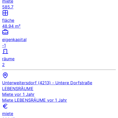
miete
585.7
fläche
48.94 m²
eigenkapital
-1
räume
2
Unterweitersdorf (4213)
- Untere Dorfstraße
LEBENSRÄUME
Miete
vor 1 Jahr
Miete
LEBENSRÄUME
vor 1 Jahr
miete