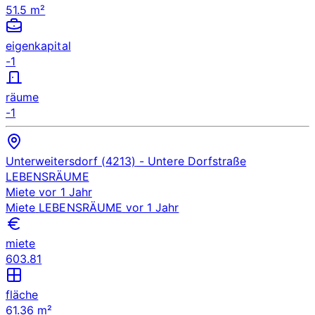
51.5 m²
eigenkapital
-1
räume
-1
Unterweitersdorf (4213)
- Untere Dorfstraße
LEBENSRÄUME
Miete
vor 1 Jahr
Miete
LEBENSRÄUME
vor 1 Jahr
miete
603.81
fläche
61.36 m²