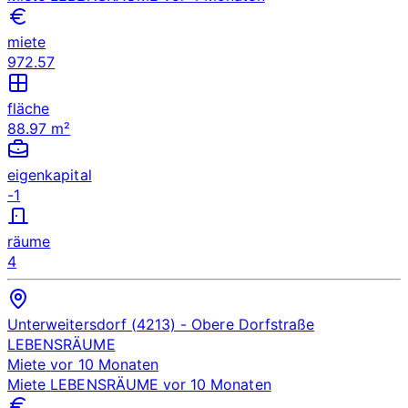
miete
972.57
fläche
88.97 m²
eigenkapital
-1
räume
4
Unterweitersdorf (4213)
- Obere Dorfstraße
LEBENSRÄUME
Miete
vor 10 Monaten
Miete
LEBENSRÄUME
vor 10 Monaten