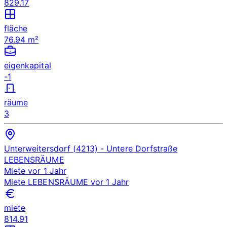
829.17
fläche
76.94 m²
eigenkapital
-1
räume
3
Unterweitersdorf (4213)
- Untere Dorfstraße
LEBENSRÄUME
Miete
vor 1 Jahr
Miete
LEBENSRÄUME
vor 1 Jahr
miete
814.91