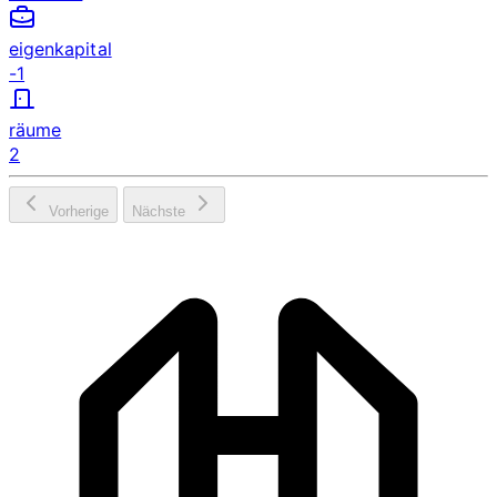
eigenkapital
-1
räume
2
Vorherige
Nächste