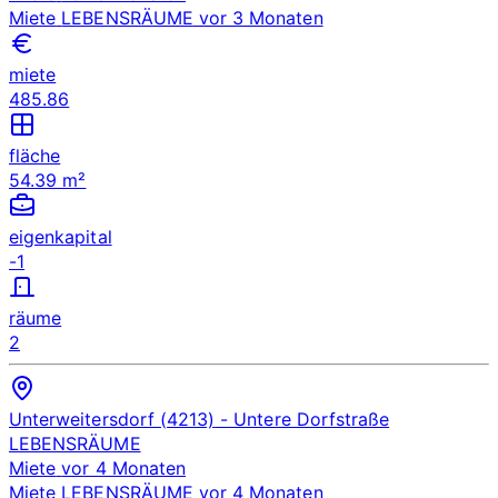
Miete
LEBENSRÄUME
vor 3 Monaten
miete
485.86
fläche
54.39 m²
eigenkapital
-1
räume
2
Unterweitersdorf (4213)
- Untere Dorfstraße
LEBENSRÄUME
Miete
vor 4 Monaten
Miete
LEBENSRÄUME
vor 4 Monaten