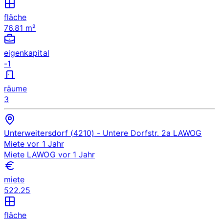
fläche
76.81 m²
eigenkapital
-1
räume
3
Unterweitersdorf (4210)
- Untere Dorfstr. 2a
LAWOG
Miete
vor 1 Jahr
Miete
LAWOG
vor 1 Jahr
miete
522.25
fläche