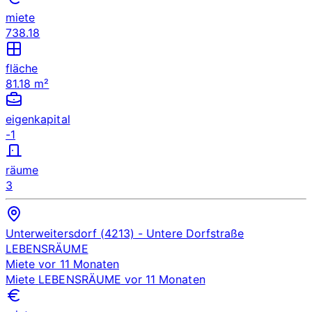
miete
738.18
fläche
81.18 m²
eigenkapital
-1
räume
3
Unterweitersdorf (4213)
- Untere Dorfstraße
LEBENSRÄUME
Miete
vor 11 Monaten
Miete
LEBENSRÄUME
vor 11 Monaten