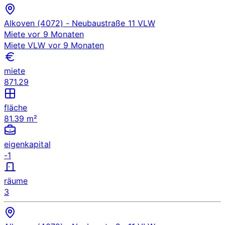
Alkoven (4072)
- Neubaustraße 11
VLW
Miete
vor 9 Monaten
Miete
VLW
vor 9 Monaten
miete
871.29
fläche
81.39 m²
eigenkapital
-1
räume
3