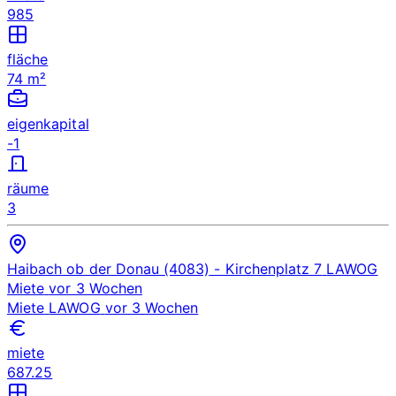
985
fläche
74 m²
eigenkapital
-1
räume
3
Haibach ob der Donau (4083)
- Kirchenplatz 7
LAWOG
Miete
vor 3 Wochen
Miete
LAWOG
vor 3 Wochen
miete
687.25