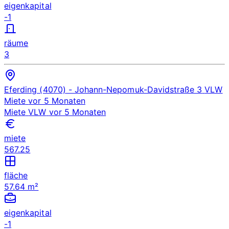
eigenkapital
-1
räume
3
Eferding (4070)
- Johann-Nepomuk-Davidstraße 3
VLW
Miete
vor 5 Monaten
Miete
VLW
vor 5 Monaten
miete
567.25
fläche
57.64 m²
eigenkapital
-1