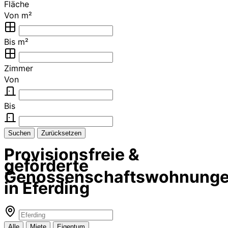
Fläche
Von m²
Bis m²
Zimmer
Von
Bis
Suchen
Zurücksetzen
Provisionsfreie &
geförderte
Genossenschaftswohnung
in Eferding
Alle
Miete
Eigentum