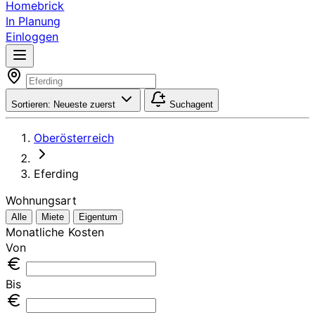
Homebrick
In Planung
Einloggen
Sortieren:
Neueste zuerst
Suchagent
Oberösterreich
Eferding
Wohnungsart
Alle
Miete
Eigentum
Monatliche Kosten
Von
Bis