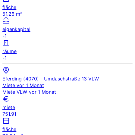
fläche
51.26 m²
eigenkapital
-1
räume
-1
Eferding (4070)
- Umdaschstraße 13
VLW
Miete
vor 1 Monat
Miete
VLW
vor 1 Monat
miete
751.91
fläche