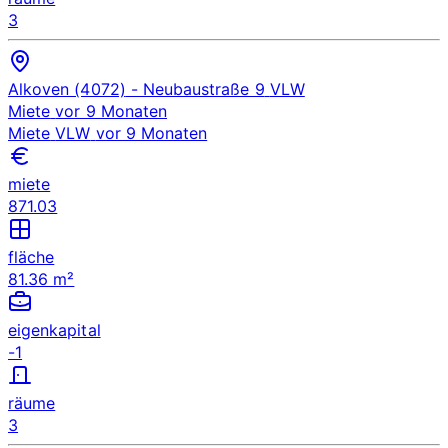
3
Alkoven (4072)
- Neubaustraße 9
VLW
Miete
vor 9 Monaten
Miete
VLW
vor 9 Monaten
miete
871.03
fläche
81.36 m²
eigenkapital
-1
räume
3