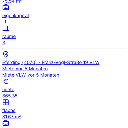
75.54 m²
eigenkapital
-1
räume
3
Eferding (4070)
- Franz-Vogl-Straße 19
VLW
Miete
vor 5 Monaten
Miete
VLW
vor 5 Monaten
miete
865.35
fläche
81.67 m²