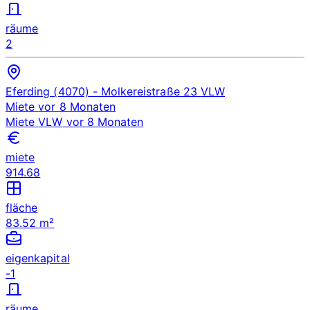
räume
2
Eferding (4070)
- Molkereistraße 23
VLW
Miete
vor 8 Monaten
Miete
VLW
vor 8 Monaten
miete
914.68
fläche
83.52 m²
eigenkapital
-1
räume