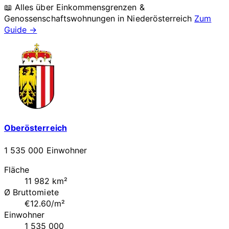
📖 Alles über Einkommensgrenzen &
Genossenschaftswohnungen in
Niederösterreich
Zum
Guide →
Oberösterreich
1 535 000 Einwohner
Fläche
11 982 km²
Ø Bruttomiete
€12.60/m²
Einwohner
1 535 000