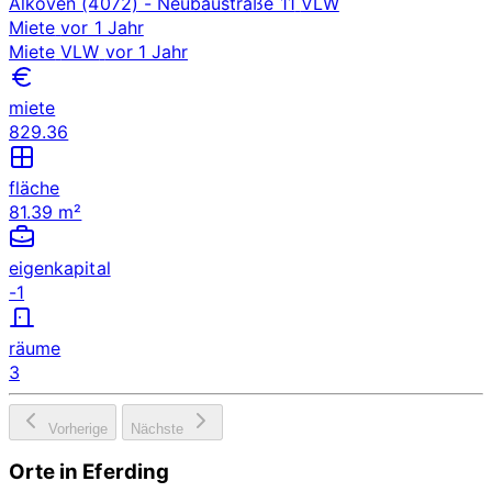
Alkoven (4072)
- Neubaustraße 11
VLW
Miete
vor 1 Jahr
Miete
VLW
vor 1 Jahr
miete
829.36
fläche
81.39 m²
eigenkapital
-1
räume
3
Vorherige
Nächste
Orte in Eferding